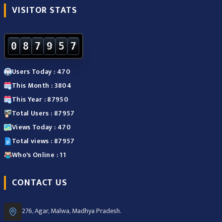
VISITOR STATS
0
8
7
9
5
7
Users Today : 470
This Month : 3804
This Year : 87950
Total Users : 87957
Views Today : 470
Total views : 87957
Who's Online : 11
CONTACT US
276, Agar, Malwa, Madhya Pradesh.