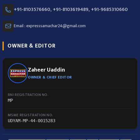
+91-8103576660, +91-8103619489, +91-9685310660
Email : expresssamachar24@gmail.com
OWNER & EDITOR
Zaheer Uaddin
OWNER & CHIEF EDITOR
RNI REGISTRATION NO.
MP
MSME REGISTRATION NO.
UDYAM-MP-44-0015283