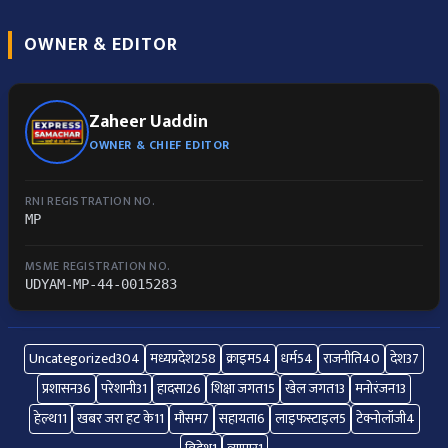
OWNER & EDITOR
Zaheer Uaddin
OWNER & CHIEF EDITOR
RNI REGISTRATION NO.
MP
MSME REGISTRATION NO.
UDYAM-MP-44-0015283
Uncategorized
304
मध्यप्रदेश
258
क्राइम
54
धर्म
54
राजनीति
40
देश
37
प्रशासन
36
परेशानी
31
हादसा
26
शिक्षा जगत
15
खेल जगत
13
मनोरंजन
13
हेल्थ
11
खबर जरा हट के
11
मौसम
7
सहायता
6
लाइफस्टाइल
5
टेक्नोलॉजी
4