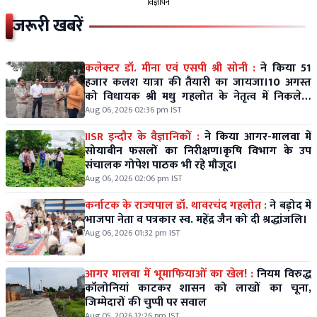
विज्ञापन
जरूरी खबरें
कलेक्टर डॉ. मीना एवं एसपी श्री सोनी :
ने किया 51
हजार कलश यात्रा की तैयारी का जायजा।10 अगस्त
को विधायक श्री मधु गहलोत के नेतृत्व में निकलेगी
विशाल कलश यात्रा।
Aug 06, 2026 02:36 pm IST
IISR इन्दौर के वैज्ञानिकों :
ने किया आगर-मालवा में
सोयाबीन फसलों का निरीक्षण।कृषि विभाग के उप
संचालक गोपेश पाठक भी रहे मौजूद।
Aug 06, 2026 02:06 pm IST
कर्नाटक के राज्यपाल डॉ. थावरचंद गहलोत :
ने बड़ोद में
भाजपा नेता व पत्रकार स्व. महेंद्र जैन को दी श्रद्धांजलि।
Aug 06, 2026 01:32 pm IST
आगर मालवा में भूमाफियाओं का खेल! :
नियम विरुद्ध
कॉलोनियां काटकर शासन को लाखों का चूना,
जिम्मेदारों की चुप्पी पर सवाल
Aug 05, 2026 12:26 pm IST