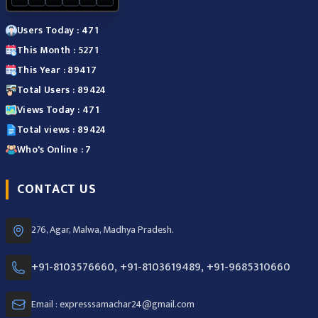
Users Today : 471
This Month : 5271
This Year : 89417
Total Users : 89424
Views Today : 471
Total views : 89424
Who's Online : 7
CONTACT US
276, Agar, Malwa, Madhya Pradesh.
+91-8103576660, +91-8103619489, +91-9685310660
Email : expresssamachar24@gmail.com