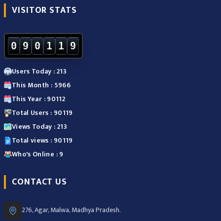
VISITOR STATS
0
9
0
1
1
9
Users Today : 213
This Month : 5966
This Year : 90112
Total Users : 90119
Views Today : 213
Total views : 90119
Who's Online : 9
CONTACT US
276, Agar, Malwa, Madhya Pradesh.