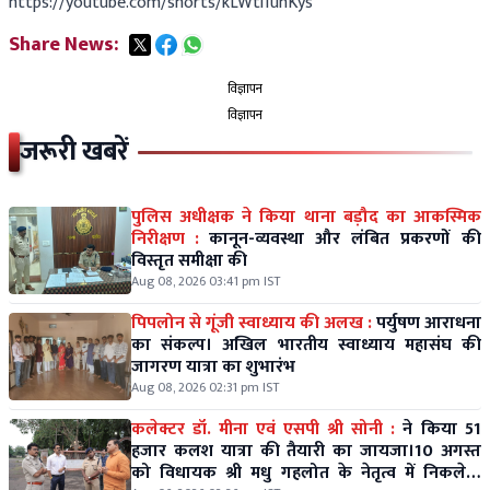
https://youtube.com/shorts/kLWtl1uhKys
Share News:
विज्ञापन
विज्ञापन
जरूरी खबरें
पुलिस अधीक्षक ने किया थाना बड़ौद का आकस्मिक
निरीक्षण :
कानून-व्यवस्था और लंबित प्रकरणों की
विस्तृत समीक्षा की
Aug 08, 2026 03:41 pm IST
पिपलोन से गूंजी स्वाध्याय की अलख :
पर्युषण आराधना
का संकल्प। अखिल भारतीय स्वाध्याय महासंघ की
जागरण यात्रा का शुभारंभ
Aug 08, 2026 02:31 pm IST
कलेक्टर डॉ. मीना एवं एसपी श्री सोनी :
ने किया 51
हजार कलश यात्रा की तैयारी का जायजा।10 अगस्त
को विधायक श्री मधु गहलोत के नेतृत्व में निकलेगी