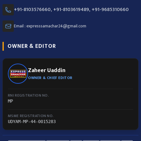
+91-8103576660, +91-8103619489, +91-9685310660
Email : expresssamachar24@gmail.com
OWNER & EDITOR
Zaheer Uaddin
OWNER & CHIEF EDITOR
RNI REGISTRATION NO.
MP
MSME REGISTRATION NO.
UDYAM-MP-44-0015283