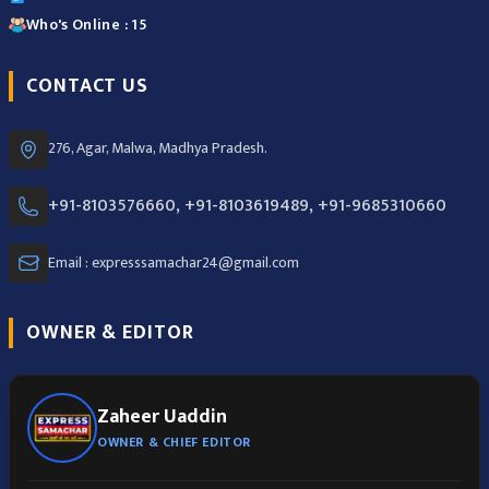
Who's Online : 15
CONTACT US
276, Agar, Malwa, Madhya Pradesh.
+91-8103576660, +91-8103619489, +91-9685310660
Email : expresssamachar24@gmail.com
OWNER & EDITOR
Zaheer Uaddin
OWNER & CHIEF EDITOR