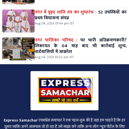
नगर में वृहद शांति तप का शुभारंभ :
52 तपस्वियों का
प्रथम बियासना संपन्न
Aug 04, 2026 01:44 pm IST
नगर पालिका परिषद :
पर भारी अतिक्रमणकारी?
शिकायत के 04 माह बाद भी कार्रवाई शून्य,
वार्डवासियों में आक्रोश
Aug 04, 2026 10:22 am IST
Express Samachar
एक्सप्रेस समाचार ने एक पहल शुरू की है जहां हम चाहते हैं कि हर
दूसरा व्‍यक्ति अपने आसपास जो हो रहा है उसे साझा करे ताकि अन्‍य लोग न्‍यूज पोर्टल के लिए