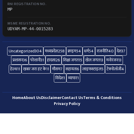
RNI REGISTRATION NO.
MP
MSME REGISTRATION NO.
UDYAM-MP-44-0015283
Uncategorized
304
मध्यप्रदेश
258
क्राइम
54
धर्म
54
राजनीति
40
देश
37
प्रशासन
36
परेशानी
31
हादसा
26
शिक्षा जगत
15
खेल जगत
13
मनोरंजन
13
हेल्थ
11
खबर जरा हट के
11
मौसम
7
सहायता
6
लाइफस्टाइल
5
टेक्नोलॉजी
4
विदेश
1
व्यापार
1
Home
About Us
Disclaimer
Contact Us
Terms & Conditions
Privacy Policy
© 2026 All Right Reserved.
Express Samachar
Hosted By
Webmitr Digital Services Pvt. Ltd.