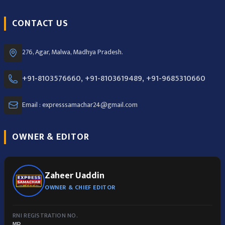
CONTACT US
276, Agar, Malwa, Madhya Pradesh.
+91-8103576660, +91-8103619489, +91-9685310660
Email : expresssamachar24@gmail.com
OWNER & EDITOR
Zaheer Uaddin
OWNER & CHIEF EDITOR
RNI REGISTRATION NO.
MP