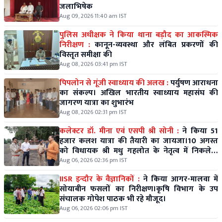
जलाभिषेक
Aug 09, 2026 11:40 am IST
पुलिस अधीक्षक ने किया थाना बड़ौद का आकस्मिक
निरीक्षण :
कानून-व्यवस्था और लंबित प्रकरणों की
विस्तृत समीक्षा की
Aug 08, 2026 03:41 pm IST
पिपलोन से गूंजी स्वाध्याय की अलख :
पर्युषण आराधना
का संकल्प। अखिल भारतीय स्वाध्याय महासंघ की
जागरण यात्रा का शुभारंभ
Aug 08, 2026 02:31 pm IST
कलेक्टर डॉ. मीना एवं एसपी श्री सोनी :
ने किया 51
हजार कलश यात्रा की तैयारी का जायजा।10 अगस्त
को विधायक श्री मधु गहलोत के नेतृत्व में निकलेगी
विशाल कलश यात्रा।
Aug 06, 2026 02:36 pm IST
IISR इन्दौर के वैज्ञानिकों :
ने किया आगर-मालवा में
सोयाबीन फसलों का निरीक्षण।कृषि विभाग के उप
संचालक गोपेश पाठक भी रहे मौजूद।
Aug 06, 2026 02:06 pm IST