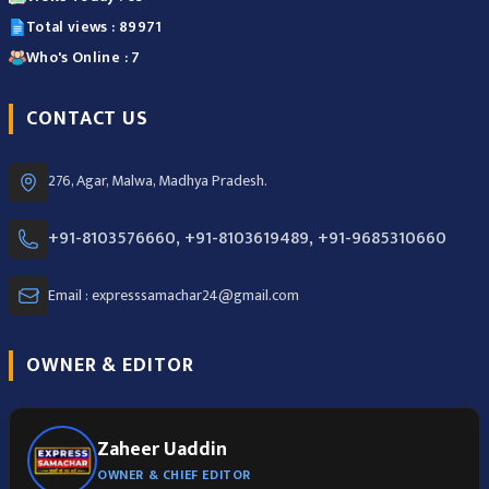
Total views : 89971
Who's Online : 7
CONTACT US
276, Agar, Malwa, Madhya Pradesh.
+91-8103576660, +91-8103619489, +91-9685310660
Email : expresssamachar24@gmail.com
OWNER & EDITOR
Zaheer Uaddin
OWNER & CHIEF EDITOR