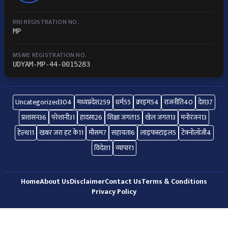
RNI REGISTRATION NO.
MP
MSME REGISTRATION NO.
UDYAM-MP-44-0015283
Uncategorized
304
मध्यप्रदेश
259
धर्म
55
क्राइम
54
राजनीति
40
देश
37
प्रशासन
36
परेशानी
31
हादसा
26
शिक्षा जगत
15
खेल जगत
13
मनोरंजन
13
हेल्थ
11
खबर जरा हट के
11
मौसम
7
सहायता
6
लाइफस्टाइल
5
टेक्नोलॉजी
4
विदेश
1
व्यापार
1
Home
About Us
Disclaimer
Contact Us
Terms & Conditions
Privacy Policy
© 2026 All Right Reserved.
Express Samachar