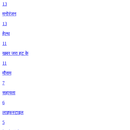
13
मनोरंजन
13
हेल्थ
11
खबर जरा हट के
11
मौसम
7
सहायता
6
लाइफस्टाइल
5