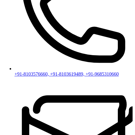
+91-8103576660, +91-8103619489, +91-9685310660