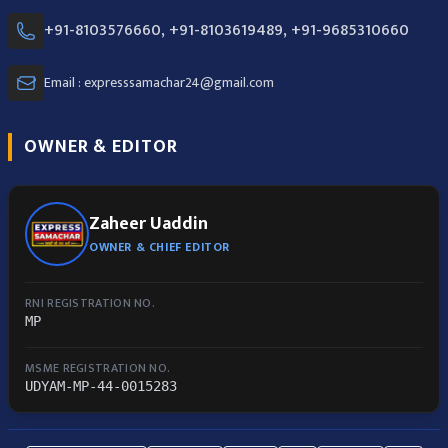
+91-8103576660, +91-8103619489, +91-9685310660
Email : expresssamachar24@gmail.com
OWNER & EDITOR
Zaheer Uaddin
OWNER & CHIEF EDITOR
RNI REGISTRATION NO.
MP
MSME REGISTRATION NO.
UDYAM-MP-44-0015283