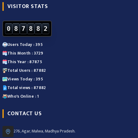
VISITOR STATS
0
8
7
8
8
2
Users Today : 395
This Month : 3729
This Year : 87875
Total Users : 87882
Views Today : 395
Total views : 87882
Who's Online : 1
CONTACT US
276, Agar, Malwa, Madhya Pradesh.