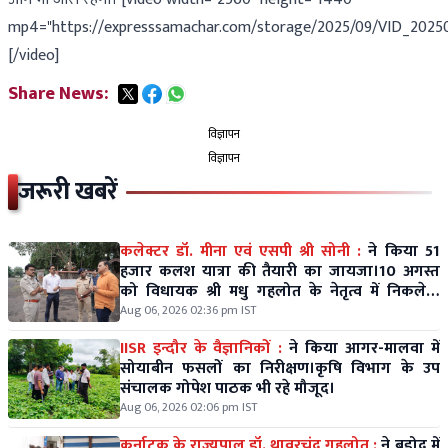
mp4="https://expresssamachar.com/storage/2025/09/VID_2025
[/video]
Share News:
विज्ञापन
विज्ञापन
जरूरी खबरें
कलेक्टर डॉ. मीना एवं एसपी श्री सोनी :
ने किया 51
हजार कलश यात्रा की तैयारी का जायजा।10 अगस्त
को विधायक श्री मधु गहलोत के नेतृत्व में निकलेगी
विशाल कलश यात्रा।
Aug 06, 2026 02:36 pm IST
IISR इन्दौर के वैज्ञानिकों :
ने किया आगर-मालवा में
सोयाबीन फसलों का निरीक्षण।कृषि विभाग के उप
संचालक गोपेश पाठक भी रहे मौजूद।
Aug 06, 2026 02:06 pm IST
कर्नाटक के राज्यपाल डॉ. थावरचंद गहलोत :
ने बड़ोद में