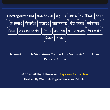
Uncategorized
304
मध्यप्रदेश
258
क्राइम
54
धर्म
54
राजनीति
40
देश
37
प्रशासन
36
परेशानी
31
हादसा
26
शिक्षा जगत
15
खेल जगत
13
मनोरंजन
13
हेल्थ
11
खबर जरा हट के
11
मौसम
7
सहायता
6
लाइफस्टाइल
5
टेक्नोलॉजी
4
विदेश
1
व्यापार
1
Home
About Us
Disclaimer
Contact Us
Terms & Conditions
Privacy Policy
© 2026 All Right Reserved.
Express Samachar
Hosted By
Webmitr Digital Services Pvt. Ltd.