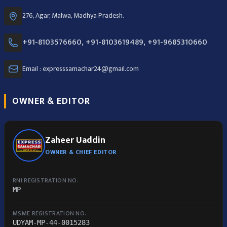
276, Agar, Malwa, Madhya Pradesh.
+91-8103576660, +91-8103619489, +91-9685310660
Email : expresssamachar24@gmail.com
OWNER & EDITOR
Zaheer Uaddin
OWNER & CHIEF EDITOR
RNI REGISTRATION NO.
MP
MSME REGISTRATION NO.
UDYAM-MP-44-0015283