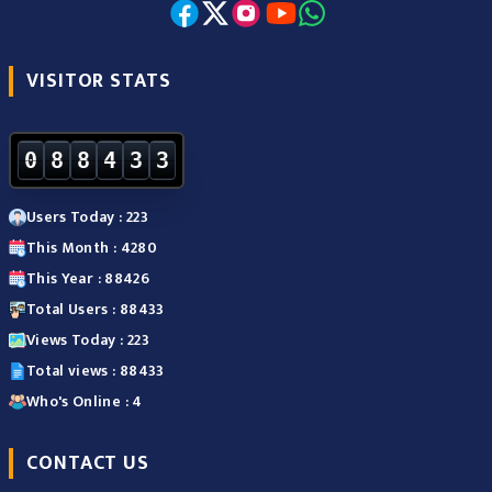
VISITOR STATS
0
8
8
4
3
3
Users Today : 223
This Month : 4280
This Year : 88426
Total Users : 88433
Views Today : 223
Total views : 88433
Who's Online : 4
CONTACT US