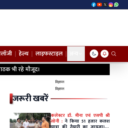
नोलॉजी
|
हेल्थ
|
लाइफस्टाइल
|
अन्य
ाठक भी रहे मौजूद।
विज्ञापन
विज्ञापन
जरूरी खबरें
कलेक्टर डॉ. मीना एवं एसपी श्री
सोनी :
ने किया 51 हजार कलश
यात्रा की तैयारी का जायजा।10