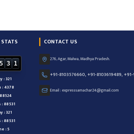
 STATS
CONTACT US
276, Agar, Malwa, Madhya Pradesh.
5
3
1
+91-8103576660, +91-8103619489, +91
 : 321
 : 4378
Email : expresssamachar24@gmail.com
 88524
 : 88531
y : 321
 : 88531
e : 5