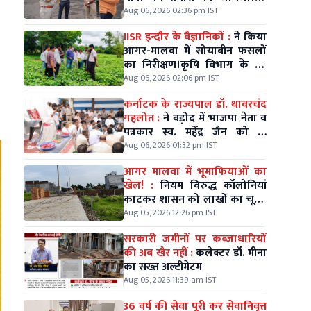
अगस्त को विधायक श्री मधु गहलोत
Aug 06, 2026 02:36 pm IST
के नेतृत्व में निकलेगी विशाल कलश
IISR इन्दौर के वैज्ञानिकों :
ने किया
यात्रा।
आगर-मालवा में सोयाबीन फसलों
का निरीक्षण।कृषि विभाग के उप
संचालक गोपेश पाठक भी रहे
Aug 06, 2026 02:06 pm IST
मौजूद।
कर्नाटक के राज्यपाल डॉ. थावरचंद
गहलोत :
ने बड़ोद में भाजपा नेता व
पत्रकार स्व. महेंद्र जैन को दी
श्रद्धांजलि।
Aug 06, 2026 01:32 pm IST
आगर मालवा में भूमाफियाओं का
खेल! :
नियम विरुद्ध कॉलोनियां
काटकर शासन को लाखों का चूना,
जिम्मेदारों की चुप्पी पर सवाल
Aug 05, 2026 12:26 pm IST
सरकारी जमीनों पर कब्जाधारियों
की अब खैर नहीं :
कलेक्टर डॉ. मीना
का सख्त अल्टीमेटम
Aug 05, 2026 11:39 am IST
36 वर्ष की सेवा पूरी कर सेवानिवृत्त