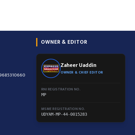
OWNER & EDITOR
Zaheer Uaddin
OWNER & CHIEF EDITOR
-9685310660
RNI REGISTRATION NO.
MP
MSME REGISTRATION NO.
UDYAM-MP-44-0015283