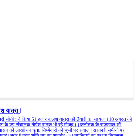
लश यात्रा।
श्री सोनी
:
ने किया 51 हजार कलश यात्रा की तैयारी का जायजा।10 अगस्त को
भाग के उप संचालक गोपेश पाठक भी रहे मौजूद।
|
कर्नाटक के राज्यपाल डॉ.
सन को लाखों का चूना, जिम्मेदारों की चुप्पी पर सवाल
|
सरकारी जमीनों पर
विदाई
|
नगर में वृहद शांति तप का शुभारंभ
:
52 तपस्वियों का प्रथम बियासना