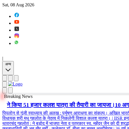
Sat, 08 Aug 2026
|
अन्य
Breaking News
ने किया 51 हजार कलश यात्रा की तैयारी का जायजा।10 अगस्
पिपलोन से गूंजी स्वाध्याय की अलख
:
पर्युषण आराधना का संकल्प। अखिल भारतीय
विधायक श्री मधु गहलोत के नेतृत्व में निकलेगी विशाल कलश यात्रा।
|
IISR इन्द
थावरचंद गहलोत
:
ने बड़ोद में भाजपा नेता व पत्रकार स्व. महेंद्र जैन को दी श्रद
कब्जाधारियों की अब खैर नहीं
:
कलेक्टर डॉ. मीना का सख्त अल्टीमेटम
|
36 वर्ष 