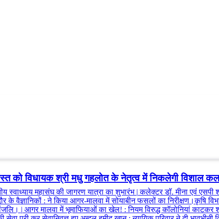
त को विधायक श्री मधु गहलोत के नेतृत्व में निकलेगी विशाल क
 स्वाध्याय महासंघ की जागरण यात्रा का शुभारंभ
|
कलेक्टर डॉ. मीना एवं एसपी 
ौर के वैज्ञानिकों
:
ने किया आगर-मालवा में सोयाबीन फसलों का निरीक्षण।कृषि वि
्धांजलि।
|
आगर मालवा में भूमाफियाओं का खेल!
:
नियम विरुद्ध कॉलोनियां काटकर शा
की सेवा पूरी कर सेवानिवृत्त हुए अब्दुल हमीद खान
:
न्यायिक परिवार ने दी भावभीनी 