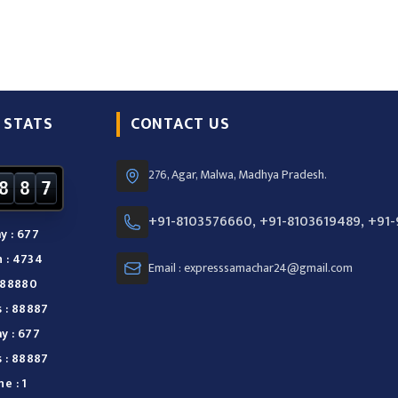
 STATS
CONTACT US
276, Agar, Malwa, Madhya Pradesh.
8
8
7
+91-8103576660, +91-8103619489, +91
y : 677
 : 4734
Email : expresssamachar24@gmail.com
: 88880
s : 88887
y : 677
s : 88887
e : 1