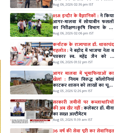
अगस्त को विधायक श्री मधु गहलोत
Aug 06, 2026 02:36 pm IST
के नेतृत्व में निकलेगी विशाल कलश
IISR इन्दौर के वैज्ञानिकों :
ने किया
यात्रा।
आगर-मालवा में सोयाबीन फसलों
का निरीक्षण।कृषि विभाग के उप
संचालक गोपेश पाठक भी रहे
Aug 06, 2026 02:06 pm IST
मौजूद।
कर्नाटक के राज्यपाल डॉ. थावरचंद
गहलोत :
ने बड़ोद में भाजपा नेता व
पत्रकार स्व. महेंद्र जैन को दी
श्रद्धांजलि।
Aug 06, 2026 01:32 pm IST
आगर मालवा में भूमाफियाओं का
खेल! :
नियम विरुद्ध कॉलोनियां
काटकर शासन को लाखों का चूना,
जिम्मेदारों की चुप्पी पर सवाल
Aug 05, 2026 12:26 pm IST
सरकारी जमीनों पर कब्जाधारियों
की अब खैर नहीं :
कलेक्टर डॉ. मीना
का सख्त अल्टीमेटम
Aug 05, 2026 11:39 am IST
36 वर्ष की सेवा पूरी कर सेवानिवृत्त