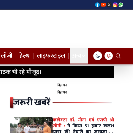
नोलॉजी
|
हेल्थ
|
लाइफस्टाइल
|
अन्य
ाठक भी रहे मौजूद।
विज्ञापन
विज्ञापन
जरूरी खबरें
कलेक्टर डॉ. मीना एवं एसपी श्री
सोनी :
ने किया 51 हजार कलश
यात्रा की तैयारी का जायजा।10