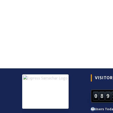
VISITOR
0
8
9
Users Toda