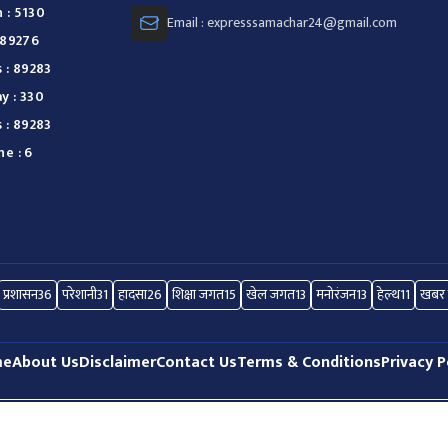
 : 5130
Email : expresssamachar24@gmail.com
 89276
 : 89283
y : 330
 : 89283
e : 6
प्रशासन
36
परेशानी
31
हादसा
26
शिक्षा जगत
15
खेल जगत
13
मनोरंजन
13
हेल्थ
11
खबर 
me
About Us
Disclaimer
Contact Us
Terms & Conditions
Privacy P