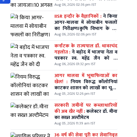
अगस्त को विधायक श्री मधु गहलोत
Aug 06, 2026 02:36 pm IST
के नेतृत्व में निकलेगी विशाल कलश
IISR इन्दौर के वैज्ञानिकों :
ने किया
यात्रा।
आगर-मालवा में सोयाबीन फसलों
का निरीक्षण।कृषि विभाग के उप
संचालक गोपेश पाठक भी रहे
Aug 06, 2026 02:06 pm IST
मौजूद।
कर्नाटक के राज्यपाल डॉ. थावरचंद
गहलोत :
ने बड़ोद में भाजपा नेता व
पत्रकार स्व. महेंद्र जैन को दी
श्रद्धांजलि।
Aug 06, 2026 01:32 pm IST
आगर मालवा में भूमाफियाओं का
खेल! :
नियम विरुद्ध कॉलोनियां
काटकर शासन को लाखों का चूना,
जिम्मेदारों की चुप्पी पर सवाल
Aug 05, 2026 12:26 pm IST
सरकारी जमीनों पर कब्जाधारियों
की अब खैर नहीं :
कलेक्टर डॉ. मीना
का सख्त अल्टीमेटम
Aug 05, 2026 11:39 am IST
36 वर्ष की सेवा पूरी कर सेवानिवृत्त