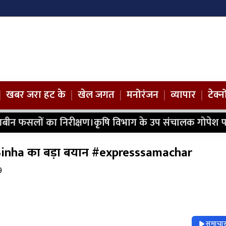
|
खबर जरा हट के
|
खेल जगत
|
मनोरंजन
|
व्यापार
|
टेक्
ाबीन फसलों का निरीक्षण।कृषि विभाग के उप संचालक गोपेश प
Sinha का बड़ा बयान #expresssamachar
9
समाचार 