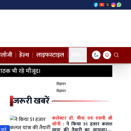
नोलॉजी
|
हेल्थ
|
लाइफस्टाइल
|
अन्य
ाठक भी रहे मौजूद।
विज्ञापन
विज्ञापन
जरूरी खबरें
कलेक्टर डॉ. मीना एवं एसपी श्री
सोनी :
ने किया 51 हजार कलश
यात्रा की तैयारी का जायजा।10
सुनें