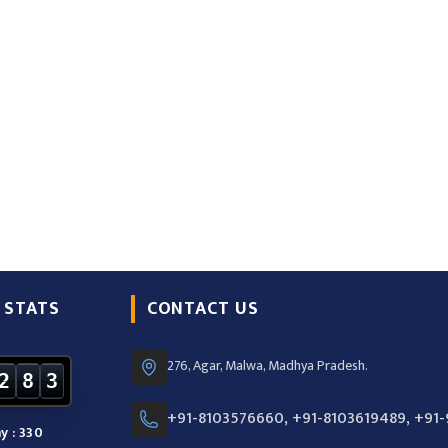
 STATS
CONTACT US
276, Agar, Malwa, Madhya Pradesh.
2
8
3
+91-8103576660, +91-8103619489, +91
y : 330