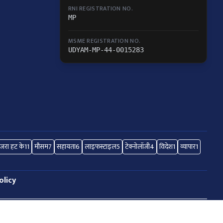
RNI REGISTRATION NO.
MP
MSME REGISTRATION NO.
UDYAM-MP-44-0015283
जरा हट के
11
मौसम
7
सहायता
6
लाइफस्टाइल
5
टेक्नोलॉजी
4
विदेश
1
व्यापार
1
olicy
Hosted By
Webmitr Digital Services Pvt. Ltd.