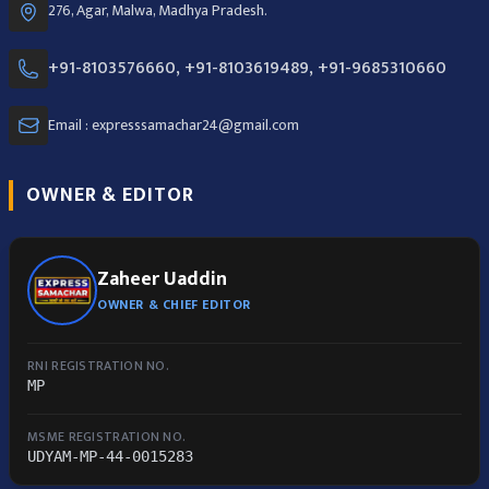
276, Agar, Malwa, Madhya Pradesh.
+91-8103576660, +91-8103619489, +91-9685310660
Email : expresssamachar24@gmail.com
OWNER & EDITOR
Zaheer Uaddin
OWNER & CHIEF EDITOR
RNI REGISTRATION NO.
MP
MSME REGISTRATION NO.
UDYAM-MP-44-0015283