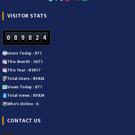
VISITOR STATS
0
8
9
8
2
4
Users Today : 871
This Month : 5671
This Year : 89817
Total Users : 89824
Views Today : 871
Total views : 89824
Who's Online : 6
CONTACT US