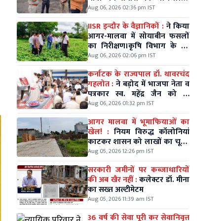
अगस्त को विधायक श्री मधु गहलोत
Aug 06, 2026 02:36 pm IST
के नेतृत्व में निकलेगी विशाल कलश
IISR इन्दौर के वैज्ञानिकों :
ने किया
यात्रा।
आगर-मालवा में सोयाबीन फसलों
का निरीक्षण।कृषि विभाग के उप
संचालक गोपेश पाठक भी रहे
Aug 06, 2026 02:06 pm IST
मौजूद।
कर्नाटक के राज्यपाल डॉ. थावरचंद
गहलोत :
ने बड़ोद में भाजपा नेता व
पत्रकार स्व. महेंद्र जैन को दी
श्रद्धांजलि।
Aug 06, 2026 01:32 pm IST
आगर मालवा में भूमाफियाओं का
खेल! :
नियम विरुद्ध कॉलोनियां
काटकर शासन को लाखों का चूना,
जिम्मेदारों की चुप्पी पर सवाल
Aug 05, 2026 12:26 pm IST
सरकारी जमीनों पर कब्जाधारियों
की अब खैर नहीं :
कलेक्टर डॉ. मीना
का सख्त अल्टीमेटम
Aug 05, 2026 11:39 am IST
36 वर्ष की सेवा पूरी कर सेवानिवृत्त