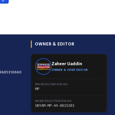
OWNER & EDITOR
Zaheer Uaddin
OWNER & CHIEF EDITOR
-9685310660
RNI REGISTRATION NO.
MP
MSME REGISTRATION NO.
UDYAM-MP-44-0015283