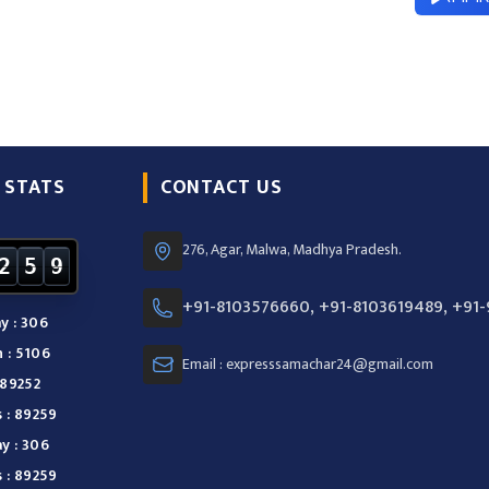
 STATS
CONTACT US
276, Agar, Malwa, Madhya Pradesh.
2
5
9
+91-8103576660, +91-8103619489, +91
y : 306
 : 5106
Email : expresssamachar24@gmail.com
 89252
s : 89259
y : 306
s : 89259