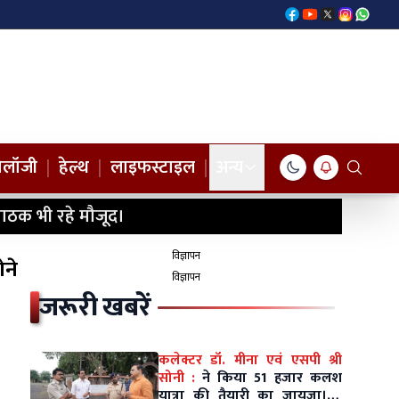
नोलॉजी
|
हेल्थ
|
लाइफस्टाइल
|
अन्य
ाठक भी रहे मौजूद।
विज्ञापन
ोने
विज्ञापन
जरूरी खबरें
कलेक्टर डॉ. मीना एवं एसपी श्री
सोनी :
ने किया 51 हजार कलश
यात्रा की तैयारी का जायजा।10