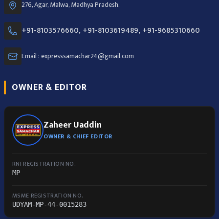
276, Agar, Malwa, Madhya Pradesh.
+91-8103576660, +91-8103619489, +91-9685310660
Email : expresssamachar24@gmail.com
OWNER & EDITOR
Zaheer Uaddin
OWNER & CHIEF EDITOR
RNI REGISTRATION NO.
MP
MSME REGISTRATION NO.
UDYAM-MP-44-0015283