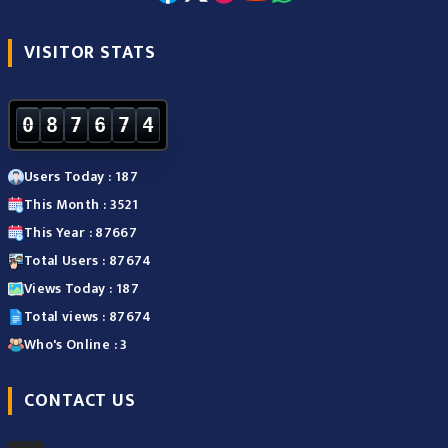
VISITOR STATS
0
8
7
6
7
4
Users Today : 187
This Month : 3521
This Year : 87667
Total Users : 87674
Views Today : 187
Total views : 87674
Who's Online : 3
CONTACT US