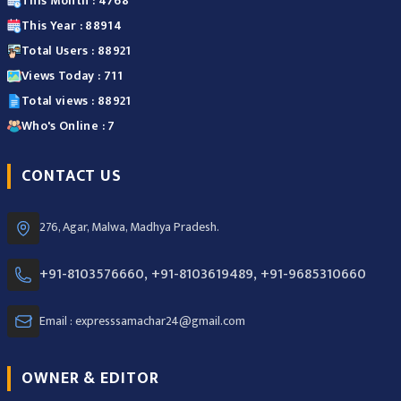
This Month : 4768
This Year : 88914
Total Users : 88921
Views Today : 711
Total views : 88921
Who's Online : 7
CONTACT US
276, Agar, Malwa, Madhya Pradesh.
+91-8103576660, +91-8103619489, +91-9685310660
Email : expresssamachar24@gmail.com
OWNER & EDITOR