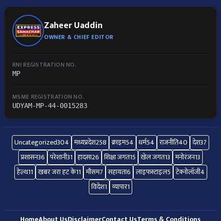
Zaheer Uaddin
OWNER & CHIEF EDITOR
RNI REGISTRATION NO.
MP
MSME REGISTRATION NO.
UDYAM-MP-44-0015283
Uncategorized
304
मध्यप्रदेश
258
क्राइम
54
धर्म
54
राजनीति
40
देश
37
प्रशासन
36
परेशानी
31
हादसा
26
शिक्षा जगत
15
खेल जगत
13
मनोरंजन
13
हेल्थ
11
खबर जरा हट के
11
मौसम
7
सहायता
6
लाइफस्टाइल
5
टेक्नोलॉजी
4
विदेश
1
व्यापार
1
Home
About Us
Disclaimer
Contact Us
Terms & Conditions