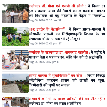
कलेक्टर डॉ. मीना एवं एसपी श्री सोनी :
ने किया 51
हजार कलश यात्रा की तैयारी का जायजा।10 अगस्त
को विधायक श्री मधु गहलोत के नेतृत्व में निकलेगी
विशाल कलश यात्रा।
Aug 06, 2026 02:36 pm IST
IISR इन्दौर के वैज्ञानिकों :
ने किया आगर-मालवा में
सोयाबीन फसलों का निरीक्षण।कृषि विभाग के उप
संचालक गोपेश पाठक भी रहे मौजूद।
Aug 06, 2026 02:06 pm IST
कर्नाटक के राज्यपाल डॉ. थावरचंद गहलोत :
ने बड़ोद में
भाजपा नेता व पत्रकार स्व. महेंद्र जैन को दी श्रद्धांजलि।
Aug 06, 2026 01:32 pm IST
आगर मालवा में भूमाफियाओं का खेल! :
नियम विरुद्ध
कॉलोनियां काटकर शासन को लाखों का चूना,
जिम्मेदारों की चुप्पी पर सवाल
Aug 05, 2026 12:26 pm IST
सरकारी जमीनों पर कब्जाधारियों की अब खैर नहीं :
कलेक्टर डॉ. मीना का सख्त अल्टीमेटम