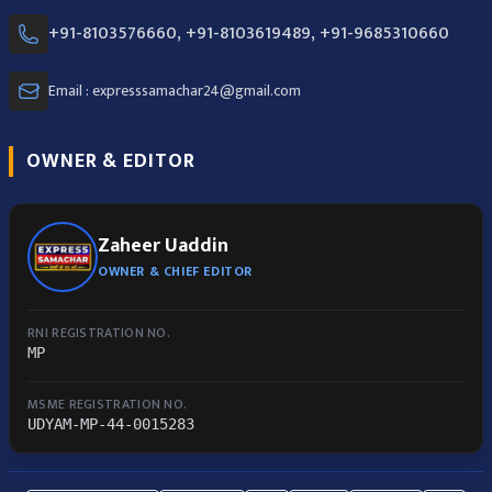
+91-8103576660, +91-8103619489, +91-9685310660
Email : expresssamachar24@gmail.com
OWNER & EDITOR
Zaheer Uaddin
OWNER & CHIEF EDITOR
RNI REGISTRATION NO.
MP
MSME REGISTRATION NO.
UDYAM-MP-44-0015283