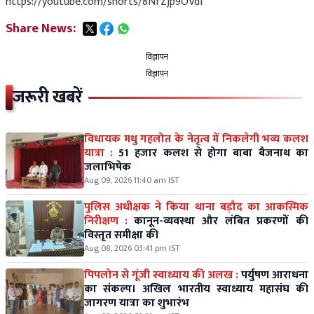
https://youtube.com/shorts/8NfZjp9OVdI
Share News:
विज्ञापन
विज्ञापन
जरूरी खबरें
विधायक मधु गहलोत के नेतृत्व में निकलेगी भव्य कलश
यात्रा :
51 हजार कलश से होगा बाबा बैजनाथ का
जलाभिषेक
Aug 09, 2026 11:40 am IST
पुलिस अधीक्षक ने किया थाना बड़ौद का आकस्मिक
निरीक्षण :
कानून-व्यवस्था और लंबित प्रकरणों की
विस्तृत समीक्षा की
Aug 08, 2026 03:41 pm IST
पिपलोन से गूंजी स्वाध्याय की अलख :
पर्युषण आराधना
का संकल्प। अखिल भारतीय स्वाध्याय महासंघ की
जागरण यात्रा का शुभारंभ