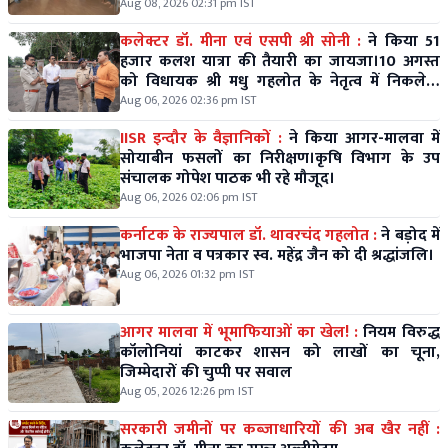
Aug 08, 2026 02:31 pm IST
कलेक्टर डॉ. मीना एवं एसपी श्री सोनी :
ने किया 51
हजार कलश यात्रा की तैयारी का जायजा।10 अगस्त
को विधायक श्री मधु गहलोत के नेतृत्व में निकलेगी
विशाल कलश यात्रा।
Aug 06, 2026 02:36 pm IST
IISR इन्दौर के वैज्ञानिकों :
ने किया आगर-मालवा में
सोयाबीन फसलों का निरीक्षण।कृषि विभाग के उप
संचालक गोपेश पाठक भी रहे मौजूद।
Aug 06, 2026 02:06 pm IST
कर्नाटक के राज्यपाल डॉ. थावरचंद गहलोत :
ने बड़ोद में
भाजपा नेता व पत्रकार स्व. महेंद्र जैन को दी श्रद्धांजलि।
Aug 06, 2026 01:32 pm IST
आगर मालवा में भूमाफियाओं का खेल! :
नियम विरुद्ध
कॉलोनियां काटकर शासन को लाखों का चूना,
जिम्मेदारों की चुप्पी पर सवाल
Aug 05, 2026 12:26 pm IST
सरकारी जमीनों पर कब्जाधारियों की अब खैर नहीं :