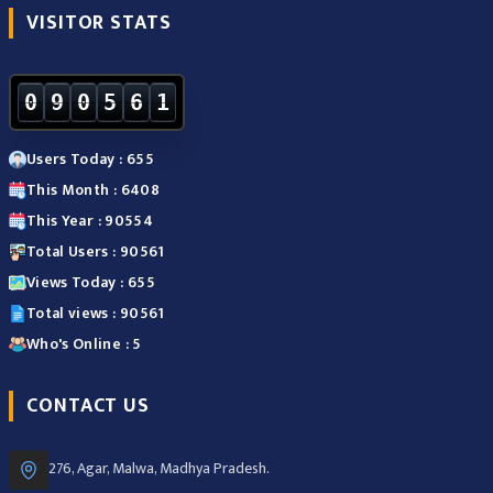
VISITOR STATS
0
9
0
5
6
1
Users Today : 655
This Month : 6408
This Year : 90554
Total Users : 90561
Views Today : 655
Total views : 90561
Who's Online : 5
CONTACT US
276, Agar, Malwa, Madhya Pradesh.