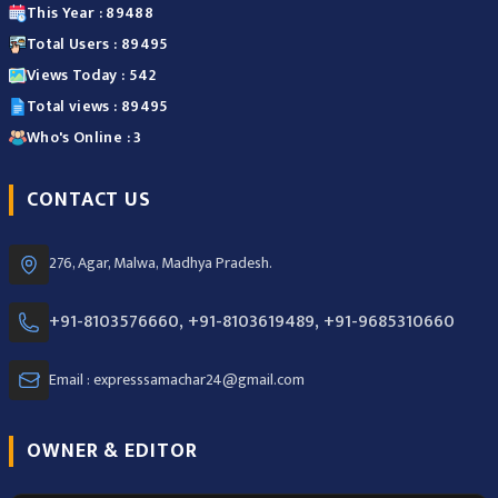
This Year : 89488
Total Users : 89495
Views Today : 542
Total views : 89495
Who's Online : 3
CONTACT US
276, Agar, Malwa, Madhya Pradesh.
+91-8103576660, +91-8103619489, +91-9685310660
Email : expresssamachar24@gmail.com
OWNER & EDITOR