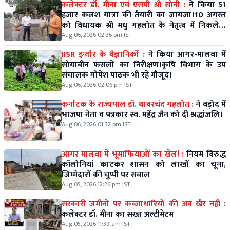
कलेक्टर डॉ. मीना एवं एसपी श्री सोनी :
ने किया 51
हजार कलश यात्रा की तैयारी का जायजा।10 अगस्त
को विधायक श्री मधु गहलोत के नेतृत्व में निकलेगी
विशाल कलश यात्रा।
Aug 06, 2026 02:36 pm IST
IISR इन्दौर के वैज्ञानिकों :
ने किया आगर-मालवा में
सोयाबीन फसलों का निरीक्षण।कृषि विभाग के उप
संचालक गोपेश पाठक भी रहे मौजूद।
Aug 06, 2026 02:06 pm IST
कर्नाटक के राज्यपाल डॉ. थावरचंद गहलोत :
ने बड़ोद में
भाजपा नेता व पत्रकार स्व. महेंद्र जैन को दी श्रद्धांजलि।
Aug 06, 2026 01:32 pm IST
आगर मालवा में भूमाफियाओं का खेल! :
नियम विरुद्ध
कॉलोनियां काटकर शासन को लाखों का चूना,
जिम्मेदारों की चुप्पी पर सवाल
Aug 05, 2026 12:26 pm IST
सरकारी जमीनों पर कब्जाधारियों की अब खैर नहीं :
कलेक्टर डॉ. मीना का सख्त अल्टीमेटम
Aug 05, 2026 11:39 am IST