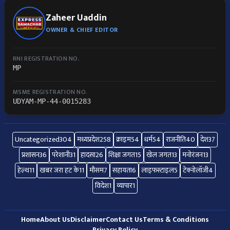
Zaheer Uaddin
OWNER & CHIEF EDITOR
RNI REGISTRATION NO.
MP
MSME REGISTRATION NO.
UDYAM-MP-44-0015283
Uncategorized
304
मध्यप्रदेश
258
क्राइम
54
धर्म
54
राजनीति
40
देश
37
प्रशासन
36
परेशानी
31
हादसा
26
शिक्षा जगत
15
खेल जगत
13
मनोरंजन
13
हेल्थ
11
खबर जरा हट के
11
मौसम
7
सहायता
6
लाइफस्टाइल
5
टेक्नोलॉजी
4
विदेश
1
व्यापार
1
Home
About Us
Disclaimer
Contact Us
Terms & Conditions
Privacy Policy