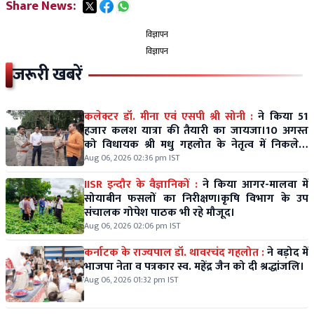
Share News:
विज्ञापन
विज्ञापन
जरूरी खबरें
कलेक्टर डॉ. मीना एवं एसपी श्री सोनी :
ने किया 51
हजार कलश यात्रा की तैयारी का जायजा।10 अगस्त
को विधायक श्री मधु गहलोत के नेतृत्व में निकलेगी
विशाल कलश यात्रा।
Aug 06, 2026 02:36 pm IST
IISR इन्दौर के वैज्ञानिकों :
ने किया आगर-मालवा में
सोयाबीन फसलों का निरीक्षण।कृषि विभाग के उप
संचालक गोपेश पाठक भी रहे मौजूद।
Aug 06, 2026 02:06 pm IST
कर्नाटक के राज्यपाल डॉ. थावरचंद गहलोत :
ने बड़ोद में
भाजपा नेता व पत्रकार स्व. महेंद्र जैन को दी श्रद्धांजलि।
Aug 06, 2026 01:32 pm IST