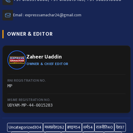
Email : expresssamachar24@gmail.com
OWNER & EDITOR
Zaheer Uaddin
OWNER & CHIEF EDITOR
RNI REGISTRATION NO.
MP
MSME REGISTRATION NO.
UDYAM-MP-44-0015283
Uncategorized
304
मध्यप्रदेश
262
क्राइम
54
धर्म
54
राजनीति
40
देश
37