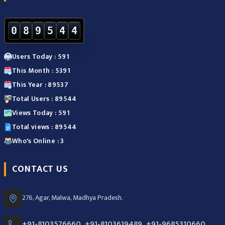
0
8
9
5
4
4
Users Today : 591
This Month : 5391
This Year : 89537
Total Users : 89544
Views Today : 591
Total views : 89544
Who's Online : 3
CONTACT US
276, Agar, Malwa, Madhya Pradesh.
+91-8103576660, +91-8103619489, +91-9685310660