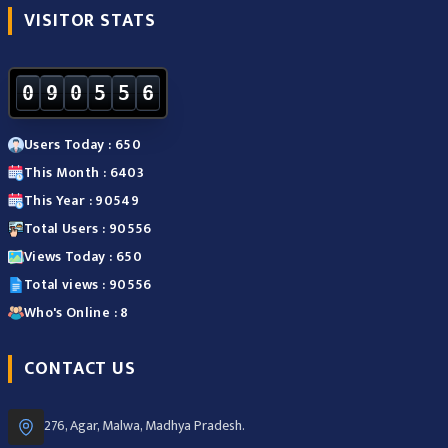
VISITOR STATS
0
9
0
5
5
6
Users Today : 650
This Month : 6403
This Year : 90549
Total Users : 90556
Views Today : 650
Total views : 90556
Who's Online : 8
CONTACT US
276, Agar, Malwa, Madhya Pradesh.