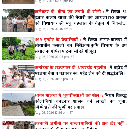
Aug 08, 2026 02:31 pm IST
कलेक्टर डॉ. मीना एवं एसपी श्री सोनी :
ने किया 51
हजार कलश यात्रा की तैयारी का जायजा।10 अगस्त
को विधायक श्री मधु गहलोत के नेतृत्व में निकलेगी
विशाल कलश यात्रा।
Aug 06, 2026 02:36 pm IST
IISR इन्दौर के वैज्ञानिकों :
ने किया आगर-मालवा में
सोयाबीन फसलों का निरीक्षण।कृषि विभाग के उप
संचालक गोपेश पाठक भी रहे मौजूद।
Aug 06, 2026 02:06 pm IST
कर्नाटक के राज्यपाल डॉ. थावरचंद गहलोत :
ने बड़ोद में
भाजपा नेता व पत्रकार स्व. महेंद्र जैन को दी श्रद्धांजलि।
Aug 06, 2026 01:32 pm IST
आगर मालवा में भूमाफियाओं का खेल! :
नियम विरुद्ध
कॉलोनियां काटकर शासन को लाखों का चूना,
जिम्मेदारों की चुप्पी पर सवाल
Aug 05, 2026 12:26 pm IST
सरकारी जमीनों पर कब्जाधारियों की अब खैर नहीं :