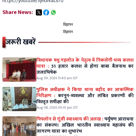
https://youtu.be/3yhUl4aLd7U
Share News:
विज्ञापन
विज्ञापन
जरूरी खबरें
विधायक मधु गहलोत के नेतृत्व में निकलेगी भव्य कलश
यात्रा :
51 हजार कलश से होगा बाबा बैजनाथ का
जलाभिषेक
Aug 09, 2026 11:40 am IST
पुलिस अधीक्षक ने किया थाना बड़ौद का आकस्मिक
निरीक्षण :
कानून-व्यवस्था और लंबित प्रकरणों की
विस्तृत समीक्षा की
Aug 08, 2026 03:41 pm IST
पिपलोन से गूंजी स्वाध्याय की अलख :
पर्युषण आराधना
का संकल्प। अखिल भारतीय स्वाध्याय महासंघ की
जागरण यात्रा का शुभारंभ