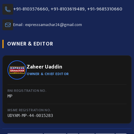
+91-8103576660, +91-8103619489, +91-9685310660
Email : expresssamachar24@gmail.com
OWNER & EDITOR
Zaheer Uaddin
OWNER & CHIEF EDITOR
RNI REGISTRATION NO.
MP
MSME REGISTRATION NO.
UDYAM-MP-44-0015283