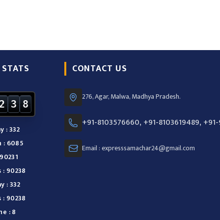
 STATS
CONTACT US
276, Agar, Malwa, Madhya Pradesh.
2
3
8
+91-8103576660, +91-8103619489, +91
y : 332
 : 6085
Email : expresssamachar24@gmail.com
 90231
s : 90238
y : 332
s : 90238
e : 8