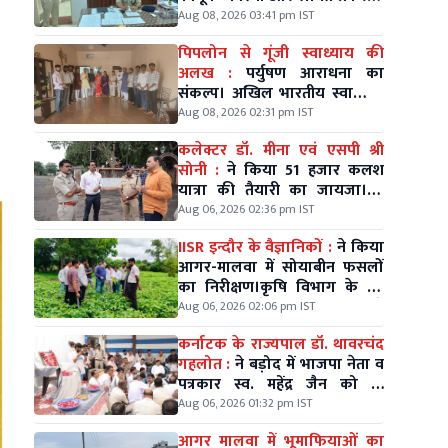
की विस्तृत समीक्षा की
Aug 08, 2026 03:41 pm IST
पिपलोन से गूंजी स्वाध्याय की
अलख :
पर्युषण आराधना का
संकल्प। अखिल भारतीय स्वाध्याय
महासंघ की जागरण यात्रा का
Aug 08, 2026 02:31 pm IST
शुभारंभ
कलेक्टर डॉ. मीना एवं एसपी श्री
सोनी :
ने किया 51 हजार कलश
यात्रा की तैयारी का जायजा।10
अगस्त को विधायक श्री मधु गहलोत
Aug 06, 2026 02:36 pm IST
के नेतृत्व में निकलेगी विशाल कलश
IISR इन्दौर के वैज्ञानिकों :
ने किया
यात्रा।
आगर-मालवा में सोयाबीन फसलों
का निरीक्षण।कृषि विभाग के उप
संचालक गोपेश पाठक भी रहे
Aug 06, 2026 02:06 pm IST
मौजूद।
कर्नाटक के राज्यपाल डॉ. थावरचंद
गहलोत :
ने बड़ोद में भाजपा नेता व
पत्रकार स्व. महेंद्र जैन को दी
श्रद्धांजलि।
Aug 06, 2026 01:32 pm IST
आगर मालवा में भूमाफियाओं का