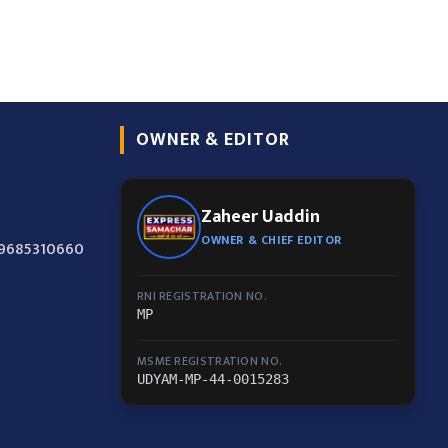
OWNER & EDITOR
Zaheer Uaddin
OWNER & CHIEF EDITOR
-9685310660
RNI REGISTRATION NO.
MP
MSME REGISTRATION NO.
UDYAM-MP-44-0015283