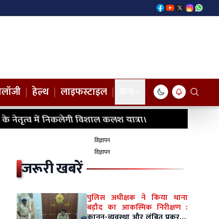
नोलॉजी
|
हेल्थ
|
लाइफस्टाइल
|
अन्य
े नेतृत्व में निकलेगी विशाल कलश यात्रा।
विज्ञापन
विज्ञापन
जरूरी खबरें
पुलिस अधीक्षक ने किया थाना
बड़ौद का आकस्मिक निरीक्षण :
कानून-व्यवस्था और लंबित प्रकरणों