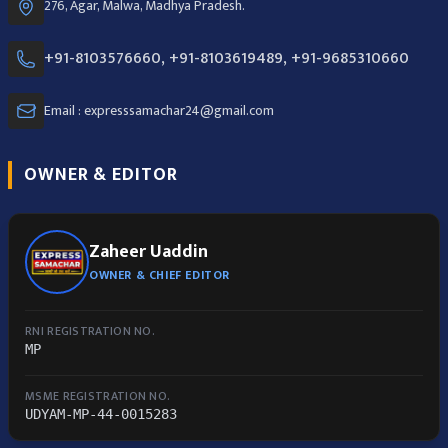
276, Agar, Malwa, Madhya Pradesh.
+91-8103576660, +91-8103619489, +91-9685310660
Email : expresssamachar24@gmail.com
OWNER & EDITOR
Zaheer Uaddin
OWNER & CHIEF EDITOR
RNI REGISTRATION NO.
MP
MSME REGISTRATION NO.
UDYAM-MP-44-0015283