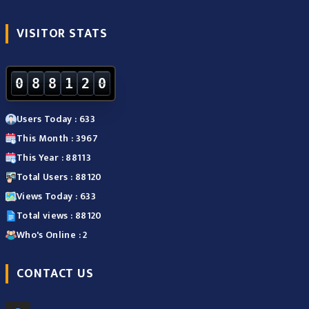
VISITOR STATS
0
8
8
1
2
0
Users Today : 633
This Month : 3967
This Year : 88113
Total Users : 88120
Views Today : 633
Total views : 88120
Who's Online : 2
CONTACT US