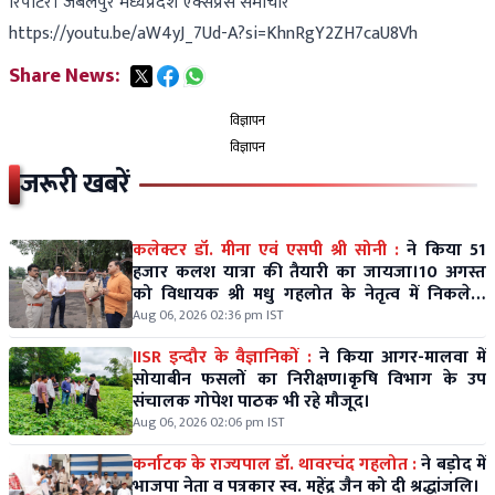
रिपोर्टर। जबलपुर मध्यप्रदेश एक्सप्रेस समाचार
https://youtu.be/aW4yJ_7Ud-A?si=KhnRgY2ZH7caU8Vh
Share News:
विज्ञापन
विज्ञापन
जरूरी खबरें
कलेक्टर डॉ. मीना एवं एसपी श्री सोनी :
ने किया 51
हजार कलश यात्रा की तैयारी का जायजा।10 अगस्त
को विधायक श्री मधु गहलोत के नेतृत्व में निकलेगी
विशाल कलश यात्रा।
Aug 06, 2026 02:36 pm IST
IISR इन्दौर के वैज्ञानिकों :
ने किया आगर-मालवा में
सोयाबीन फसलों का निरीक्षण।कृषि विभाग के उप
संचालक गोपेश पाठक भी रहे मौजूद।
Aug 06, 2026 02:06 pm IST
कर्नाटक के राज्यपाल डॉ. थावरचंद गहलोत :
ने बड़ोद में
भाजपा नेता व पत्रकार स्व. महेंद्र जैन को दी श्रद्धांजलि।