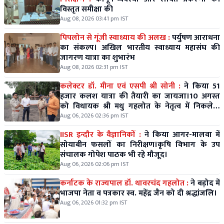
विस्तृत समीक्षा की
Aug 08, 2026 03:41 pm IST
पिपलोन से गूंजी स्वाध्याय की अलख :
पर्युषण आराधना
का संकल्प। अखिल भारतीय स्वाध्याय महासंघ की
जागरण यात्रा का शुभारंभ
Aug 08, 2026 02:31 pm IST
कलेक्टर डॉ. मीना एवं एसपी श्री सोनी :
ने किया 51
हजार कलश यात्रा की तैयारी का जायजा।10 अगस्त
को विधायक श्री मधु गहलोत के नेतृत्व में निकलेगी
विशाल कलश यात्रा।
Aug 06, 2026 02:36 pm IST
IISR इन्दौर के वैज्ञानिकों :
ने किया आगर-मालवा में
सोयाबीन फसलों का निरीक्षण।कृषि विभाग के उप
संचालक गोपेश पाठक भी रहे मौजूद।
Aug 06, 2026 02:06 pm IST
कर्नाटक के राज्यपाल डॉ. थावरचंद गहलोत :
ने बड़ोद में
भाजपा नेता व पत्रकार स्व. महेंद्र जैन को दी श्रद्धांजलि।
Aug 06, 2026 01:32 pm IST