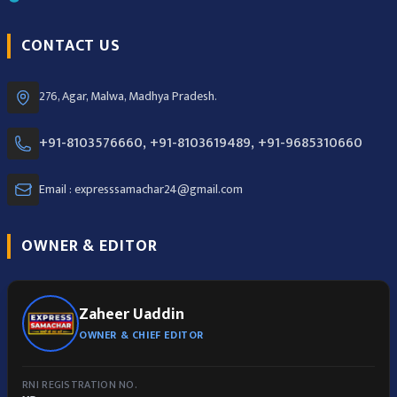
CONTACT US
276, Agar, Malwa, Madhya Pradesh.
+91-8103576660, +91-8103619489, +91-9685310660
Email : expresssamachar24@gmail.com
OWNER & EDITOR
Zaheer Uaddin
OWNER & CHIEF EDITOR
RNI REGISTRATION NO.