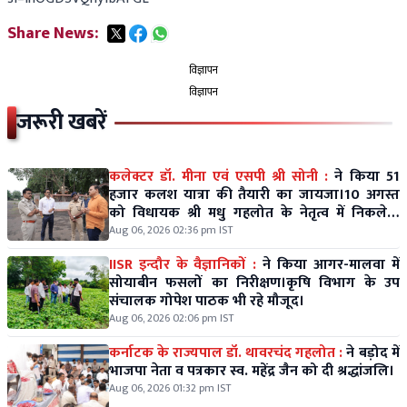
Share News:
विज्ञापन
विज्ञापन
जरूरी खबरें
कलेक्टर डॉ. मीना एवं एसपी श्री सोनी :
ने किया 51
हजार कलश यात्रा की तैयारी का जायजा।10 अगस्त
को विधायक श्री मधु गहलोत के नेतृत्व में निकलेगी
विशाल कलश यात्रा।
Aug 06, 2026 02:36 pm IST
IISR इन्दौर के वैज्ञानिकों :
ने किया आगर-मालवा में
सोयाबीन फसलों का निरीक्षण।कृषि विभाग के उप
संचालक गोपेश पाठक भी रहे मौजूद।
Aug 06, 2026 02:06 pm IST
कर्नाटक के राज्यपाल डॉ. थावरचंद गहलोत :
ने बड़ोद में
भाजपा नेता व पत्रकार स्व. महेंद्र जैन को दी श्रद्धांजलि।
Aug 06, 2026 01:32 pm IST