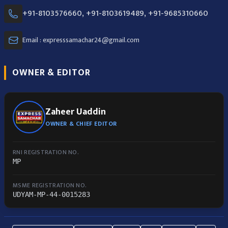
+91-8103576660, +91-8103619489, +91-9685310660
Email : expresssamachar24@gmail.com
OWNER & EDITOR
Zaheer Uaddin
OWNER & CHIEF EDITOR
RNI REGISTRATION NO.
MP
MSME REGISTRATION NO.
UDYAM-MP-44-0015283