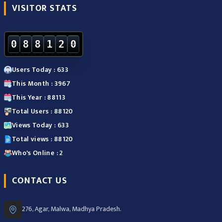
VISITOR STATS
0
8
8
1
2
0
Users Today : 633
This Month : 3967
This Year : 88113
Total Users : 88120
Views Today : 633
Total views : 88120
Who's Online : 2
CONTACT US
276, Agar, Malwa, Madhya Pradesh.