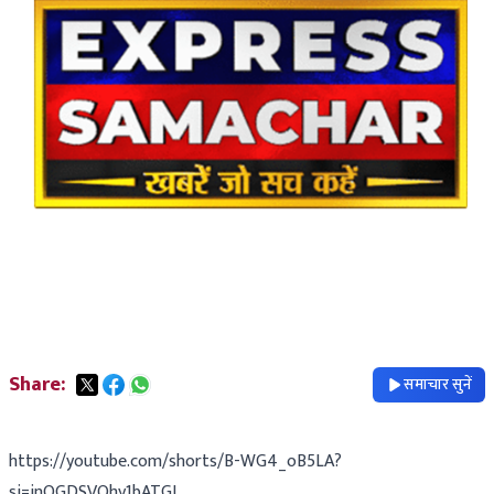
Share:
समाचार सुनें
https://youtube.com/shorts/B-WG4_oB5LA?
si=inOGDSVQhy1bATGL