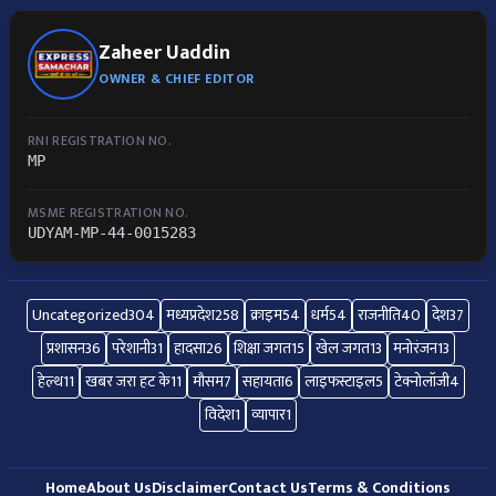
Zaheer Uaddin
OWNER & CHIEF EDITOR
RNI REGISTRATION NO.
MP
MSME REGISTRATION NO.
UDYAM-MP-44-0015283
Uncategorized
304
मध्यप्रदेश
258
क्राइम
54
धर्म
54
राजनीति
40
देश
37
प्रशासन
36
परेशानी
31
हादसा
26
शिक्षा जगत
15
खेल जगत
13
मनोरंजन
13
हेल्थ
11
खबर जरा हट के
11
मौसम
7
सहायता
6
लाइफस्टाइल
5
टेक्नोलॉजी
4
विदेश
1
व्यापार
1
Home
About Us
Disclaimer
Contact Us
Terms & Conditions