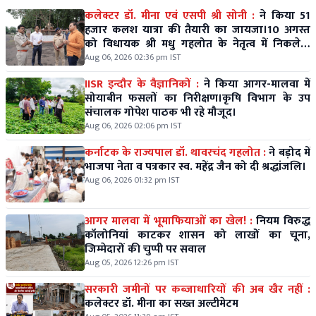
कलेक्टर डॉ. मीना एवं एसपी श्री सोनी :
ने किया 51
हजार कलश यात्रा की तैयारी का जायजा।10 अगस्त
को विधायक श्री मधु गहलोत के नेतृत्व में निकलेगी
विशाल कलश यात्रा।
Aug 06, 2026 02:36 pm IST
IISR इन्दौर के वैज्ञानिकों :
ने किया आगर-मालवा में
सोयाबीन फसलों का निरीक्षण।कृषि विभाग के उप
संचालक गोपेश पाठक भी रहे मौजूद।
Aug 06, 2026 02:06 pm IST
कर्नाटक के राज्यपाल डॉ. थावरचंद गहलोत :
ने बड़ोद में
भाजपा नेता व पत्रकार स्व. महेंद्र जैन को दी श्रद्धांजलि।
Aug 06, 2026 01:32 pm IST
आगर मालवा में भूमाफियाओं का खेल! :
नियम विरुद्ध
कॉलोनियां काटकर शासन को लाखों का चूना,
जिम्मेदारों की चुप्पी पर सवाल
Aug 05, 2026 12:26 pm IST
सरकारी जमीनों पर कब्जाधारियों की अब खैर नहीं :
कलेक्टर डॉ. मीना का सख्त अल्टीमेटम