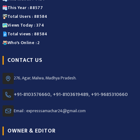
This Year : 88577
Total Users : 88584
Views Today : 374
Total views : 88584
Who's Online : 2
CONTACT US
276, Agar, Malwa, Madhya Pradesh.
+91-8103576660, +91-8103619489, +91-9685310660
Email : expresssamachar24@gmail.com
OWNER & EDITOR