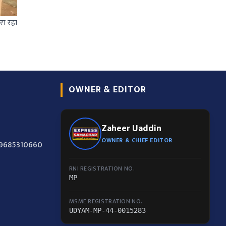
रा रहा
OWNER & EDITOR
Zaheer Uaddin
OWNER & CHIEF EDITOR
-9685310660
RNI REGISTRATION NO.
MP
MSME REGISTRATION NO.
UDYAM-MP-44-0015283