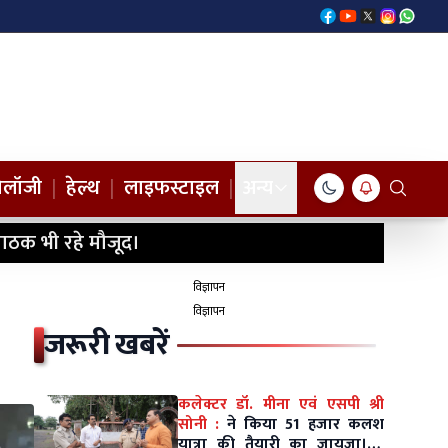
नोलॉजी
|
हेल्थ
|
लाइफस्टाइल
|
अन्य
ाठक भी रहे मौजूद।
विज्ञापन
विज्ञापन
जरूरी खबरें
कलेक्टर डॉ. मीना एवं एसपी श्री
सोनी :
ने किया 51 हजार कलश
यात्रा की तैयारी का जायजा।10