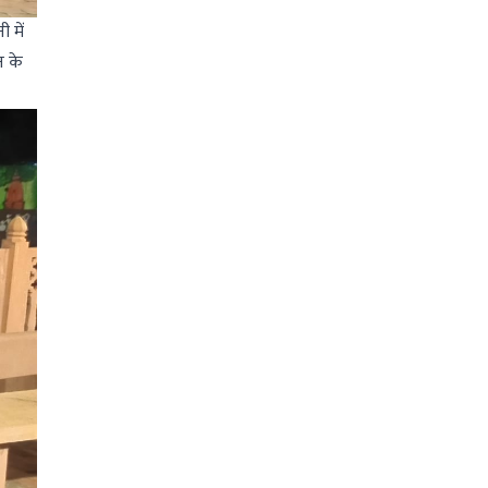
 में
न के