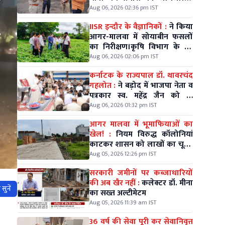
अगस्त को विधायक श्री मधु गहलोत
Aug 06, 2026 02:36 pm IST
के नेतृत्व में निकलेगी विशाल कलश
IISR इन्दौर के वैज्ञानिकों :
ने किया
यात्रा।
आगर-मालवा में सोयाबीन फसलों
का निरीक्षण।कृषि विभाग के उप
संचालक गोपेश पाठक भी रहे
Aug 06, 2026 02:06 pm IST
मौजूद।
कर्नाटक के राज्यपाल डॉ. थावरचंद
गहलोत :
ने बड़ोद में भाजपा नेता व
पत्रकार स्व. महेंद्र जैन को दी
श्रद्धांजलि।
Aug 06, 2026 01:32 pm IST
आगर मालवा में भूमाफियाओं का
खेल! :
नियम विरुद्ध कॉलोनियां
काटकर शासन को लाखों का चूना,
जिम्मेदारों की चुप्पी पर सवाल
Aug 05, 2026 12:26 pm IST
सरकारी जमीनों पर कब्जाधारियों
की अब खैर नहीं :
कलेक्टर डॉ. मीना
सुनें
का सख्त अल्टीमेटम
Aug 05, 2026 11:39 am IST
36 वर्ष की सेवा पूरी कर सेवानिवृत्त