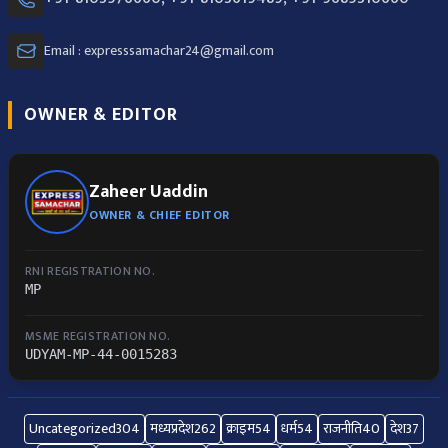
Email : expresssamachar24@gmail.com
OWNER & EDITOR
Zaheer Uaddin
OWNER & CHIEF EDITOR
RNI REGISTRATION NO.
MP
MSME REGISTRATION NO.
UDYAM-MP-44-0015283
Uncategorized
304
मध्यप्रदेश
262
क्राइम
54
धर्म
54
राजनीति
40
देश
37