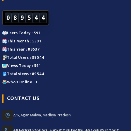
0
8
9
5
4
4
Users Today : 591
This Month : 5391
This Year : 89537
Total Users : 89544
Views Today : 591
Total views : 89544
Who's Online : 3
CONTACT US
276, Agar, Malwa, Madhya Pradesh.
+91-8103576660, +91-8103619489, +91-9685310660