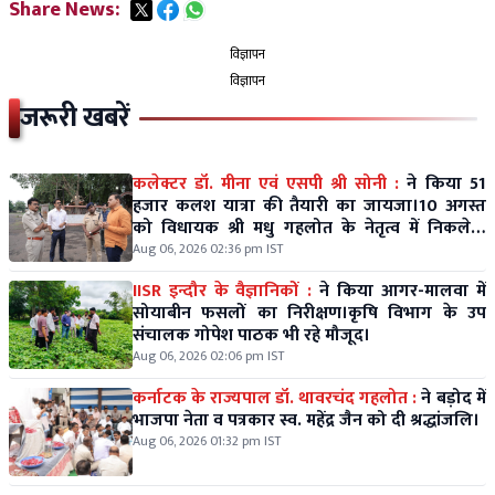
Share News:
विज्ञापन
विज्ञापन
जरूरी खबरें
कलेक्टर डॉ. मीना एवं एसपी श्री सोनी :
ने किया 51
हजार कलश यात्रा की तैयारी का जायजा।10 अगस्त
को विधायक श्री मधु गहलोत के नेतृत्व में निकलेगी
विशाल कलश यात्रा।
Aug 06, 2026 02:36 pm IST
IISR इन्दौर के वैज्ञानिकों :
ने किया आगर-मालवा में
सोयाबीन फसलों का निरीक्षण।कृषि विभाग के उप
संचालक गोपेश पाठक भी रहे मौजूद।
Aug 06, 2026 02:06 pm IST
कर्नाटक के राज्यपाल डॉ. थावरचंद गहलोत :
ने बड़ोद में
भाजपा नेता व पत्रकार स्व. महेंद्र जैन को दी श्रद्धांजलि।
Aug 06, 2026 01:32 pm IST