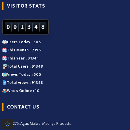
VISITOR STATS
0
9
1
3
4
8
Users Today : 505
This Month : 7195
This Year : 91341
Total Users : 91348
Views Today : 505
Total views : 91348
Who's Online : 10
CONTACT US
276, Agar, Malwa, Madhya Pradesh.