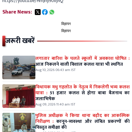
https://youtu.be/HmJny90xyvQ
Share News:
विज्ञापन
विज्ञापन
जरूरी खबरें
लगातार बारिश के चलते स्कूलों में अवकाश घोषित :
आज निकलने वाली विशाल कलश यात्रा भी स्थगित
Aug 10, 2026 06:43 am IST
विधायक मधु गहलोत के नेतृत्व में निकलेगी भव्य कलश
यात्रा :
51 हजार कलश से होगा बाबा बैजनाथ का
जलाभिषेक
Aug 09, 2026 11:40 am IST
पुलिस अधीक्षक ने किया थाना बड़ौद का आकस्मिक
निरीक्षण :
कानून-व्यवस्था और लंबित प्रकरणों की
विस्तृत समीक्षा की