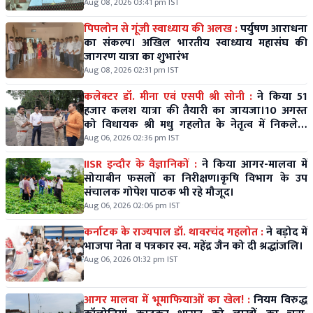
Aug 08, 2026 03:41 pm IST
पिपलोन से गूंजी स्वाध्याय की अलख :
पर्युषण आराधना
का संकल्प। अखिल भारतीय स्वाध्याय महासंघ की
जागरण यात्रा का शुभारंभ
Aug 08, 2026 02:31 pm IST
कलेक्टर डॉ. मीना एवं एसपी श्री सोनी :
ने किया 51
हजार कलश यात्रा की तैयारी का जायजा।10 अगस्त
को विधायक श्री मधु गहलोत के नेतृत्व में निकलेगी
विशाल कलश यात्रा।
Aug 06, 2026 02:36 pm IST
IISR इन्दौर के वैज्ञानिकों :
ने किया आगर-मालवा में
सोयाबीन फसलों का निरीक्षण।कृषि विभाग के उप
संचालक गोपेश पाठक भी रहे मौजूद।
Aug 06, 2026 02:06 pm IST
कर्नाटक के राज्यपाल डॉ. थावरचंद गहलोत :
ने बड़ोद में
भाजपा नेता व पत्रकार स्व. महेंद्र जैन को दी श्रद्धांजलि।
Aug 06, 2026 01:32 pm IST
आगर मालवा में भूमाफियाओं का खेल! :
नियम विरुद्ध