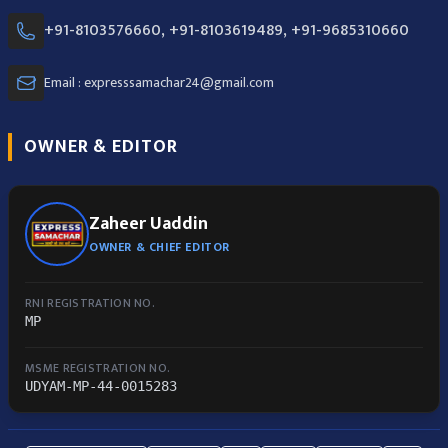
+91-8103576660, +91-8103619489, +91-9685310660
Email : expresssamachar24@gmail.com
OWNER & EDITOR
Zaheer Uaddin
OWNER & CHIEF EDITOR
RNI REGISTRATION NO.
MP
MSME REGISTRATION NO.
UDYAM-MP-44-0015283