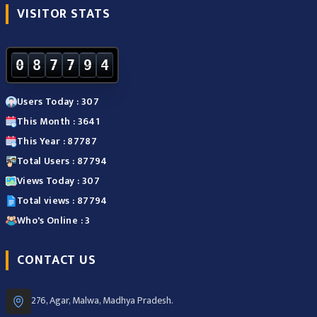
VISITOR STATS
0
8
7
7
9
4
Users Today : 307
This Month : 3641
This Year : 87787
Total Users : 87794
Views Today : 307
Total views : 87794
Who's Online : 3
CONTACT US
276, Agar, Malwa, Madhya Pradesh.