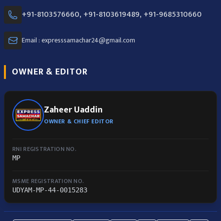
+91-8103576660, +91-8103619489, +91-9685310660
Email : expresssamachar24@gmail.com
OWNER & EDITOR
Zaheer Uaddin
OWNER & CHIEF EDITOR
RNI REGISTRATION NO.
MP
MSME REGISTRATION NO.
UDYAM-MP-44-0015283