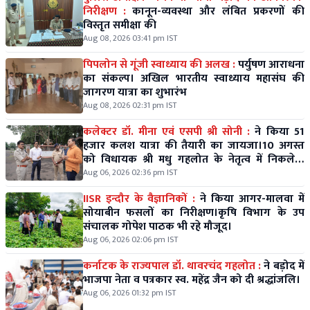
निरीक्षण :
कानून-व्यवस्था और लंबित प्रकरणों की
विस्तृत समीक्षा की
Aug 08, 2026 03:41 pm IST
पिपलोन से गूंजी स्वाध्याय की अलख :
पर्युषण आराधना
का संकल्प। अखिल भारतीय स्वाध्याय महासंघ की
जागरण यात्रा का शुभारंभ
Aug 08, 2026 02:31 pm IST
कलेक्टर डॉ. मीना एवं एसपी श्री सोनी :
ने किया 51
हजार कलश यात्रा की तैयारी का जायजा।10 अगस्त
को विधायक श्री मधु गहलोत के नेतृत्व में निकलेगी
विशाल कलश यात्रा।
Aug 06, 2026 02:36 pm IST
IISR इन्दौर के वैज्ञानिकों :
ने किया आगर-मालवा में
सोयाबीन फसलों का निरीक्षण।कृषि विभाग के उप
संचालक गोपेश पाठक भी रहे मौजूद।
Aug 06, 2026 02:06 pm IST
कर्नाटक के राज्यपाल डॉ. थावरचंद गहलोत :
ने बड़ोद में
भाजपा नेता व पत्रकार स्व. महेंद्र जैन को दी श्रद्धांजलि।
Aug 06, 2026 01:32 pm IST