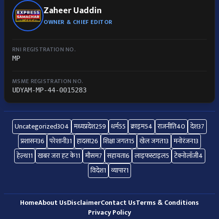
Zaheer Uaddin
OWNER & CHIEF EDITOR
RNI REGISTRATION NO.
MP
MSME REGISTRATION NO.
UDYAM-MP-44-0015283
Uncategorized
304
मध्यप्रदेश
259
धर्म
55
क्राइम
54
राजनीति
40
देश
37
प्रशासन
36
परेशानी
31
हादसा
26
शिक्षा जगत
15
खेल जगत
13
मनोरंजन
13
हेल्थ
11
खबर जरा हट के
11
मौसम
7
सहायता
6
लाइफस्टाइल
5
टेक्नोलॉजी
4
विदेश
1
व्यापार
1
Home
About Us
Disclaimer
Contact Us
Terms & Conditions
Privacy Policy