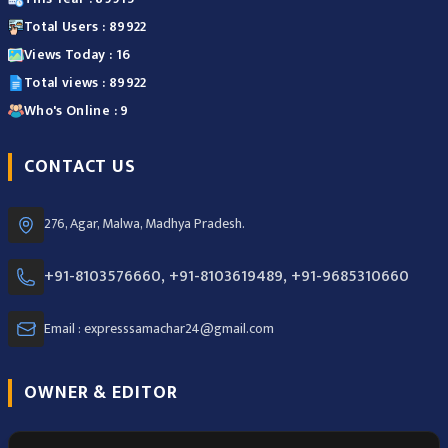
Total Users : 89922
Views Today : 16
Total views : 89922
Who's Online : 9
CONTACT US
276, Agar, Malwa, Madhya Pradesh.
+91-8103576660, +91-8103619489, +91-9685310660
Email : expresssamachar24@gmail.com
OWNER & EDITOR