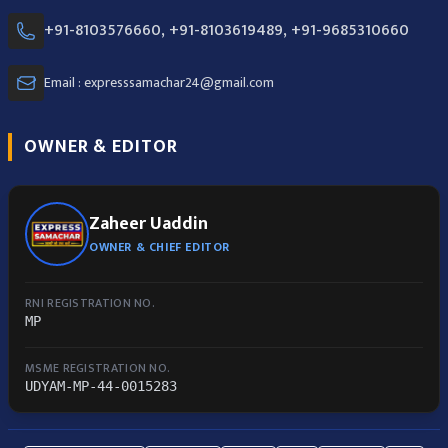
+91-8103576660, +91-8103619489, +91-9685310660
Email : expresssamachar24@gmail.com
OWNER & EDITOR
Zaheer Uaddin
OWNER & CHIEF EDITOR
RNI REGISTRATION NO.
MP
MSME REGISTRATION NO.
UDYAM-MP-44-0015283