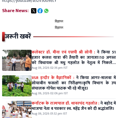
https://youtu.be/a52V5UU9EcY
Share News:
विज्ञापन
विज्ञापन
जरूरी खबरें
कलेक्टर डॉ. मीना एवं एसपी श्री सोनी :
ने किया 51
हजार कलश यात्रा की तैयारी का जायजा।10 अगस्त
को विधायक श्री मधु गहलोत के नेतृत्व में निकलेगी
विशाल कलश यात्रा।
Aug 06, 2026 02:36 pm IST
IISR इन्दौर के वैज्ञानिकों :
ने किया आगर-मालवा में
सोयाबीन फसलों का निरीक्षण।कृषि विभाग के उप
संचालक गोपेश पाठक भी रहे मौजूद।
Aug 06, 2026 02:06 pm IST
कर्नाटक के राज्यपाल डॉ. थावरचंद गहलोत :
ने बड़ोद में
भाजपा नेता व पत्रकार स्व. महेंद्र जैन को दी श्रद्धांजलि।
Aug 06, 2026 01:32 pm IST