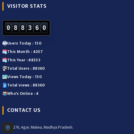
VISITOR STATS
0
8
8
3
6
0
Users Today : 150
This Month : 4207
This Year : 88353
Total Users : 88360
Views Today : 150
Total views : 88360
Who's Online : 4
CONTACT US
276, Agar, Malwa, Madhya Pradesh.