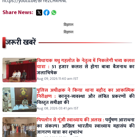
https://youtu.be/BrYe2LHRHNc
Share News:
विज्ञापन
विज्ञापन
जरूरी खबरें
विधायक मधु गहलोत के नेतृत्व में निकलेगी भव्य कलश
यात्रा :
51 हजार कलश से होगा बाबा बैजनाथ का
जलाभिषेक
Aug 09, 2026 11:40 am IST
पुलिस अधीक्षक ने किया थाना बड़ौद का आकस्मिक
निरीक्षण :
कानून-व्यवस्था और लंबित प्रकरणों की
विस्तृत समीक्षा की
Aug 08, 2026 03:41 pm IST
पिपलोन से गूंजी स्वाध्याय की अलख :
पर्युषण आराधना
का संकल्प। अखिल भारतीय स्वाध्याय महासंघ की
जागरण यात्रा का शुभारंभ