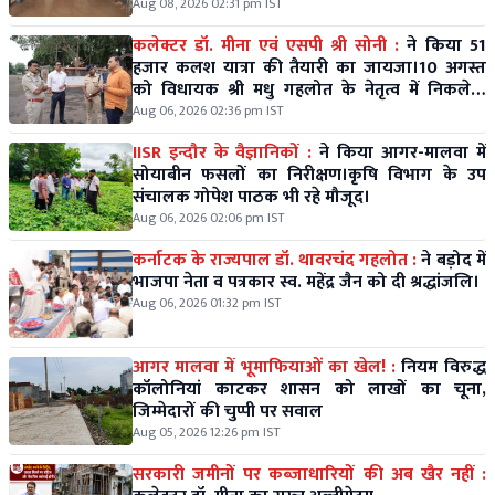
Aug 08, 2026 02:31 pm IST
कलेक्टर डॉ. मीना एवं एसपी श्री सोनी :
ने किया 51
हजार कलश यात्रा की तैयारी का जायजा।10 अगस्त
को विधायक श्री मधु गहलोत के नेतृत्व में निकलेगी
विशाल कलश यात्रा।
Aug 06, 2026 02:36 pm IST
IISR इन्दौर के वैज्ञानिकों :
ने किया आगर-मालवा में
सोयाबीन फसलों का निरीक्षण।कृषि विभाग के उप
संचालक गोपेश पाठक भी रहे मौजूद।
Aug 06, 2026 02:06 pm IST
कर्नाटक के राज्यपाल डॉ. थावरचंद गहलोत :
ने बड़ोद में
भाजपा नेता व पत्रकार स्व. महेंद्र जैन को दी श्रद्धांजलि।
Aug 06, 2026 01:32 pm IST
आगर मालवा में भूमाफियाओं का खेल! :
नियम विरुद्ध
कॉलोनियां काटकर शासन को लाखों का चूना,
जिम्मेदारों की चुप्पी पर सवाल
Aug 05, 2026 12:26 pm IST
सरकारी जमीनों पर कब्जाधारियों की अब खैर नहीं :