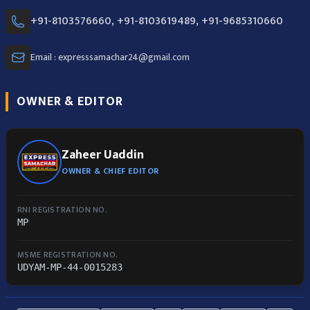
+91-8103576660, +91-8103619489, +91-9685310660
Email : expresssamachar24@gmail.com
OWNER & EDITOR
Zaheer Uaddin
OWNER & CHIEF EDITOR
RNI REGISTRATION NO.
MP
MSME REGISTRATION NO.
UDYAM-MP-44-0015283