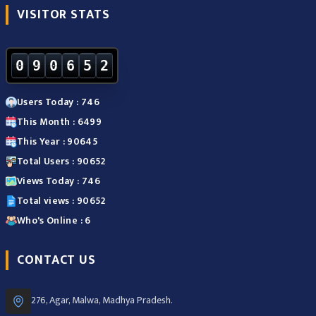
VISITOR STATS
0
9
0
6
5
2
Users Today : 746
This Month : 6499
This Year : 90645
Total Users : 90652
Views Today : 746
Total views : 90652
Who's Online : 6
CONTACT US
276, Agar, Malwa, Madhya Pradesh.