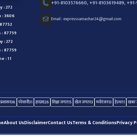
+91-8103576660, +91-8103619489, +91
y : 272
 : 3606
Email : expresssamachar24@gmail.com
 87752
s : 87759
y : 272
s : 87759
e : 11
प्रशासन
36
परेशानी
31
हादसा
26
शिक्षा जगत
15
खेल जगत
13
मनोरंजन
13
हेल्थ
11
खबर ज
me
About Us
Disclaimer
Contact Us
Terms & Conditions
Privacy P