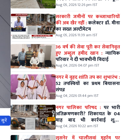
जिम्मेदारों की चुप्पी पर सवाल
Aug 05, 2026 12:26 pm IST
सरकारी जमीनों पर कब्जाधारियों
की अब खैर नहीं :
कलेक्टर डॉ. मीना
का सख्त अल्टीमेटम
Aug 05, 2026 11:39 am IST
36 वर्ष की सेवा पूरी कर सेवानिवृत्त
हुए अब्दुल हमीद खान :
न्यायिक
परिवार ने दी भावभीनी विदाई
Aug 04, 2026 04:07 pm IST
नगर में वृहद शांति तप का शुभारंभ :
52 तपस्वियों का प्रथम बियासना
संपन्न
Aug 04, 2026 01:44 pm IST
नगर पालिका परिषद :
पर भारी
अतिक्रमणकारी? शिकायत के 04
माह बाद भी कार्रवाई शून्य,
सुनें
वार्डवासियों में आक्रोश
Aug 04, 2026 10:22 am IST
सुसनेर में चालीसवां मुहर्रम पर