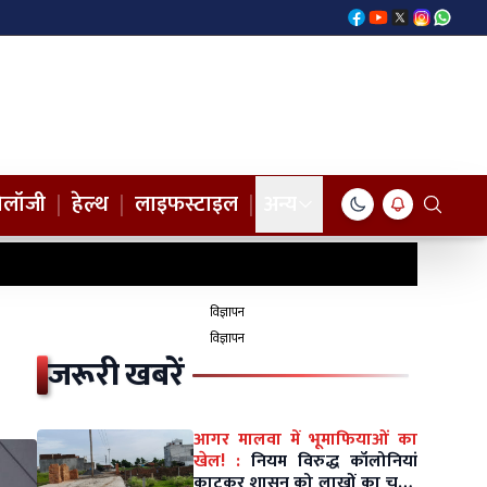
नोलॉजी
|
हेल्थ
|
लाइफस्टाइल
|
अन्य
विज्ञापन
विज्ञापन
जरूरी खबरें
आगर मालवा में भूमाफियाओं का
खेल! :
नियम विरुद्ध कॉलोनियां
काटकर शासन को लाखों का चूना,