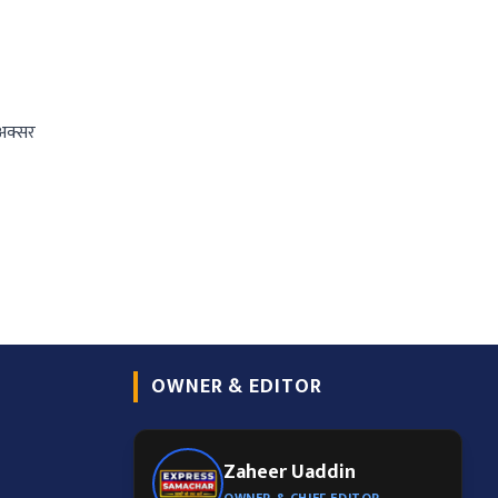
 अक्सर
OWNER & EDITOR
Zaheer Uaddin
OWNER & CHIEF EDITOR