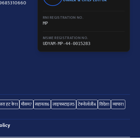
-9685310660
RNI REGISTRATION NO.
MP
MSME REGISTRATION NO.
UDYAM-MP-44-0015283
रा हट के
11
मौसम
7
सहायता
6
लाइफस्टाइल
5
टेक्नोलॉजी
4
विदेश
1
व्यापार
1
olicy