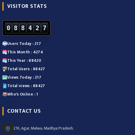
VISITOR STATS
0
8
8
4
2
7
Users Today : 217
This Month : 4274
This Year : 88420
Total Users : 88427
Views Today : 217
Total views : 88427
Who's Online : 1
CONTACT US
276, Agar, Malwa, Madhya Pradesh.