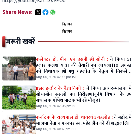
https://youtu.be/KaZ4SKPElOU
Share News:
विज्ञापन
विज्ञापन
जरूरी खबरें
कलेक्टर डॉ. मीना एवं एसपी श्री सोनी :
ने किया 51
हजार कलश यात्रा की तैयारी का जायजा।10 अगस्त
को विधायक श्री मधु गहलोत के नेतृत्व में निकलेगी
विशाल कलश यात्रा।
Aug 06, 2026 02:36 pm IST
IISR इन्दौर के वैज्ञानिकों :
ने किया आगर-मालवा में
सोयाबीन फसलों का निरीक्षण।कृषि विभाग के उप
संचालक गोपेश पाठक भी रहे मौजूद।
Aug 06, 2026 02:06 pm IST
कर्नाटक के राज्यपाल डॉ. थावरचंद गहलोत :
ने बड़ोद में
भाजपा नेता व पत्रकार स्व. महेंद्र जैन को दी श्रद्धांजलि।
Aug 06, 2026 01:32 pm IST