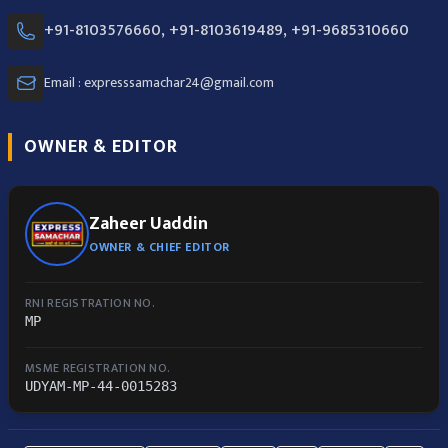
+91-8103576660, +91-8103619489, +91-9685310660
Email : expresssamachar24@gmail.com
OWNER & EDITOR
Zaheer Uaddin
OWNER & CHIEF EDITOR
RNI REGISTRATION NO.
MP
MSME REGISTRATION NO.
UDYAM-MP-44-0015283