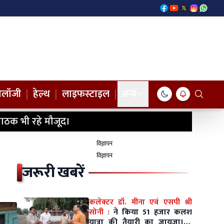
नोलॉजी
|
हेल्थ
|
लाइफस्टाइल
|
अन्य
ाठक भी रहे मौजूद।
विज्ञापन
विज्ञापन
जरूरी खबरें
कलेक्टर डॉ. मीना एवं एसपी श्री
सोनी :
ने किया 51 हजार कलश
यात्रा की तैयारी का जायजा।10