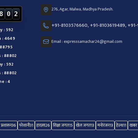
276, Agar, Malwa, Madhya Pradesh.
8
0
2
+91-8103576660, +91-8103619489, +91
y : 592
 : 4649
Email : expresssamachar24@gmail.com
: 88795
s : 88802
y : 592
s : 88802
ne : 4
प्रशासन
36
परेशानी
31
हादसा
26
शिक्षा जगत
15
खेल जगत
13
मनोरंजन
13
हेल्थ
11
खबर 