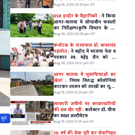
अगस्त को विधायक श्री मधु गहलोत
Aug 06, 2026 02:36 pm IST
के नेतृत्व में निकलेगी विशाल कलश
IISR इन्दौर के वैज्ञानिकों :
ने किया
यात्रा।
आगर-मालवा में सोयाबीन फसलों
का निरीक्षण।कृषि विभाग के उप
संचालक गोपेश पाठक भी रहे
Aug 06, 2026 02:06 pm IST
मौजूद।
कर्नाटक के राज्यपाल डॉ. थावरचंद
गहलोत :
ने बड़ोद में भाजपा नेता व
पत्रकार स्व. महेंद्र जैन को दी
श्रद्धांजलि।
Aug 06, 2026 01:32 pm IST
आगर मालवा में भूमाफियाओं का
खेल! :
नियम विरुद्ध कॉलोनियां
काटकर शासन को लाखों का चूना,
जिम्मेदारों की चुप्पी पर सवाल
Aug 05, 2026 12:26 pm IST
सरकारी जमीनों पर कब्जाधारियों
की अब खैर नहीं :
कलेक्टर डॉ. मीना
का सख्त अल्टीमेटम
सुनें
Aug 05, 2026 11:39 am IST
36 वर्ष की सेवा पूरी कर सेवानिवृत्त