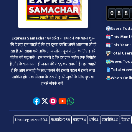
0
8
8
Users Toda
This Month
Express Samachar
एक्सप्रेस समाचार ने एक पहल शुरू
की है जहां हम चाहते हैं कि हर दूसरा व्‍यक्ति अपने आसपास जो हो
This Year 
रहा है उसे साझा करे ताकि अन्‍य लोग न्‍यूज पोर्टल के लिए हमारे
Total User
पोर्टल को पढ़ सकें। हम मानते हैं कि हर एक व्यक्ति एक रिपोर्टर
Views Toda
है और केवल जनता ही जनता की मदद कर सकती है। हम चाहते
Total view
हैं कि आप सच्चाई के साथ चलने की हमारी पहल में हमारे साथ
शामिल हों। एक लेखक के रूप में हमसे जुड़ने के लिए कृपया
Who's Onli
हमसे संपर्क करें।
Uncategorized
304
मध्यप्रदेश
258
क्राइम
54
धर्म
54
राजनीति
40
देश
37