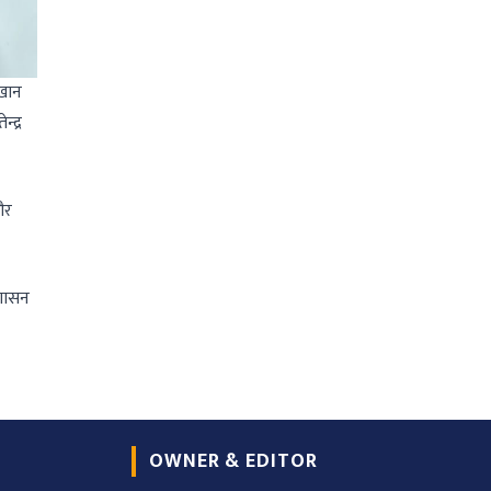
 खान
्द्र
और
रशासन
OWNER & EDITOR