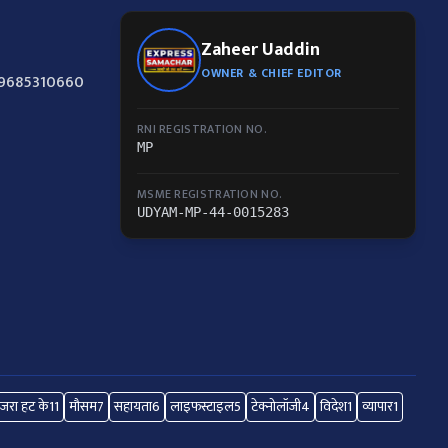
Zaheer Uaddin
OWNER & CHIEF EDITOR
-9685310660
RNI REGISTRATION NO.
MP
MSME REGISTRATION NO.
UDYAM-MP-44-0015283
जरा हट के
11
मौसम
7
सहायता
6
लाइफस्टाइल
5
टेक्नोलॉजी
4
विदेश
1
व्यापार
1