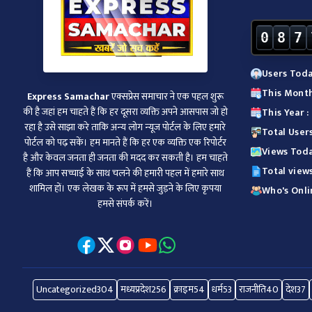
0
8
7
Users Toda
This Month
Express Samachar
एक्सप्रेस समाचार ने एक पहल शुरू
की है जहां हम चाहते हैं कि हर दूसरा व्‍यक्ति अपने आसपास जो हो
This Year 
रहा है उसे साझा करे ताकि अन्‍य लोग न्‍यूज पोर्टल के लिए हमारे
Total Users
पोर्टल को पढ़ सकें। हम मानते हैं कि हर एक व्यक्ति एक रिपोर्टर
Views Toda
है और केवल जनता ही जनता की मदद कर सकती है। हम चाहते
Total views
हैं कि आप सच्चाई के साथ चलने की हमारी पहल में हमारे साथ
शामिल हों। एक लेखक के रूप में हमसे जुड़ने के लिए कृपया
Who's Onlin
हमसे संपर्क करें।
Uncategorized
304
मध्यप्रदेश
256
क्राइम
54
धर्म
53
राजनीति
40
देश
37