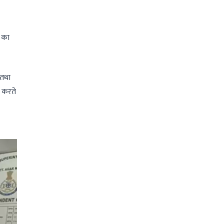
य का
 तथा
य करते