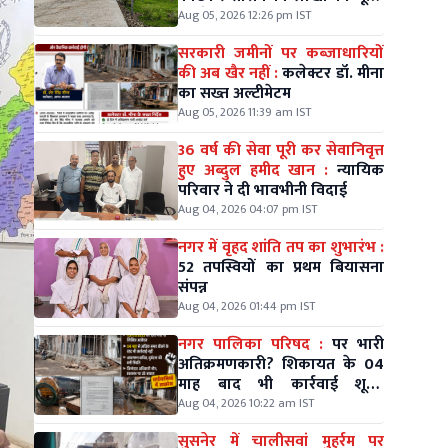
जिम्मेदारों की चुप्पी पर सवाल
Aug 05, 2026 12:26 pm IST
सरकारी जमीनों पर कब्जाधारियों
की अब खैर नहीं :
कलेक्टर डॉ. मीना
का सख्त अल्टीमेटम
Aug 05, 2026 11:39 am IST
36 वर्ष की सेवा पूरी कर सेवानिवृत्त
हुए अब्दुल हमीद खान :
न्यायिक
परिवार ने दी भावभीनी विदाई
Aug 04, 2026 04:07 pm IST
नगर में वृहद शांति तप का शुभारंभ :
52 तपस्वियों का प्रथम बियासना
संपन्न
Aug 04, 2026 01:44 pm IST
नगर पालिका परिषद :
पर भारी
अतिक्रमणकारी? शिकायत के 04
माह बाद भी कार्रवाई शून्य,
वार्डवासियों में आक्रोश
Aug 04, 2026 10:22 am IST
सुसनेर में चालीसवां मुहर्रम पर