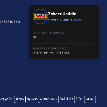
Zaheer Uaddin
OWNER & CHIEF EDITOR
-9685310660
RNI REGISTRATION NO.
MP
MSME REGISTRATION NO.
UDYAM-MP-44-0015283
रा हट के
11
मौसम
7
सहायता
6
लाइफस्टाइल
5
टेक्नोलॉजी
4
विदेश
1
व्यापार
1