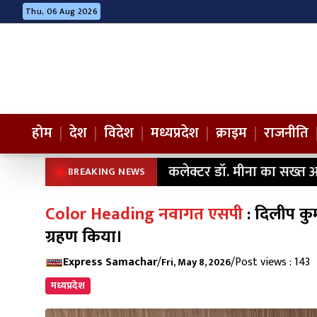
Thu, 06 Aug 2026
होम
|
देश
|
विदेश
|
मध्यप्रदेश
|
क्राइम
|
राजनीति
कलेक्टर डॉ. मीना का सख्त अ
BREAKING NEWS
Color Heading नवागत एसपी
: दिलीप कु
ग्रहण किया।
Express Samachar
/
/
Post views : 143
Fri, May 8, 2026
मध्यप्रदेश