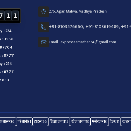
276, Agar, Malwa, Madhya Pradesh.
7
1
1
+91-8103576660, +91-8103619489, +91
y : 224
 : 3558
Email : expresssamachar24@gmail.com
: 87704
 : 87711
y : 224
 : 87711
e : 3
प्रशासन
36
परेशानी
31
हादसा
26
शिक्षा जगत
15
खेल जगत
13
मनोरंजन
13
हेल्थ
11
खबर ज