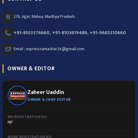
276, Agar, Malwa, Madhya Pradesh.
+91-8103576660, +91-8103619489, +91-9685310660
Email : expresssamachar24@gmail.com
OWNER & EDITOR
Zaheer Uaddin
OWNER & CHIEF EDITOR
RNI REGISTRATION NO.
MP
MSME REGISTRATION NO.