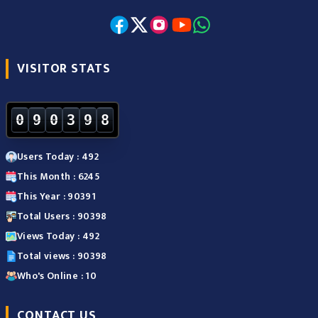
VISITOR STATS
0
9
0
3
9
8
Users Today : 492
This Month : 6245
This Year : 90391
Total Users : 90398
Views Today : 492
Total views : 90398
Who's Online : 10
CONTACT US