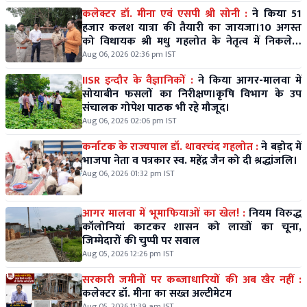
कलेक्टर डॉ. मीना एवं एसपी श्री सोनी :
ने किया 51
हजार कलश यात्रा की तैयारी का जायजा।10 अगस्त
को विधायक श्री मधु गहलोत के नेतृत्व में निकलेगी
विशाल कलश यात्रा।
Aug 06, 2026 02:36 pm IST
IISR इन्दौर के वैज्ञानिकों :
ने किया आगर-मालवा में
सोयाबीन फसलों का निरीक्षण।कृषि विभाग के उप
संचालक गोपेश पाठक भी रहे मौजूद।
Aug 06, 2026 02:06 pm IST
कर्नाटक के राज्यपाल डॉ. थावरचंद गहलोत :
ने बड़ोद में
भाजपा नेता व पत्रकार स्व. महेंद्र जैन को दी श्रद्धांजलि।
Aug 06, 2026 01:32 pm IST
आगर मालवा में भूमाफियाओं का खेल! :
नियम विरुद्ध
कॉलोनियां काटकर शासन को लाखों का चूना,
जिम्मेदारों की चुप्पी पर सवाल
Aug 05, 2026 12:26 pm IST
सरकारी जमीनों पर कब्जाधारियों की अब खैर नहीं :
कलेक्टर डॉ. मीना का सख्त अल्टीमेटम
Aug 05, 2026 11:39 am IST