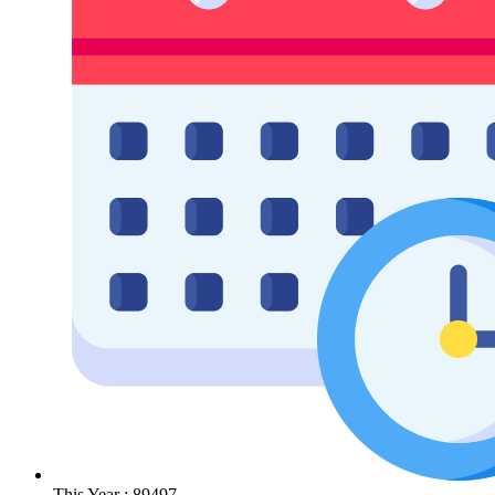
This Year : 89497