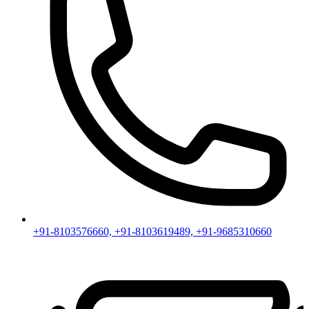
+91-8103576660, +91-8103619489, +91-9685310660